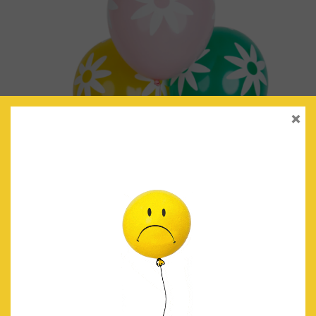
×
GLOBOS IMPRESOS FLORES PASTEL
€
5.80
IVA Incluido
AÑADIR AL CARRITO