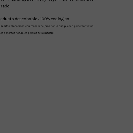
orado
oducto desechable • 100% ecológico
ubiertos elaborados con madera de pino por lo que pueden presentar vetas,
os o marcas naturales propias de la madera)