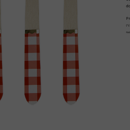
d
Pr
(*C
nud