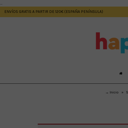
....
ENVÍOS GRATIS A PARTIR DE 120€ (ESPAÑA PENÍNSULA)
→ Inicio
»