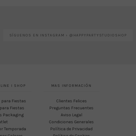
SÍGUENOS EN INSTAGRAM › @HAPPYPARTYSTUDIOSHOP
LINE I SHOP
MAS INFORMACIÓN
 para Fiestas
Clientes Felices
para Fiestas
Preguntas Frecuentes
s Packaging
Aviso Legal
tlet
Condiciones Generales
or Temporada
Política de Privacidad
por Colores
Política de Cookies