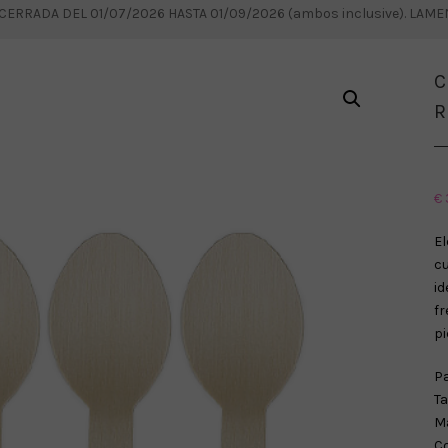
RRADA DEL 01/07/2026 HASTA 01/09/2026 (ambos inclusive). LAM
C
R
€
E
c
id
f
pi
Pa
Ta
Ma
C