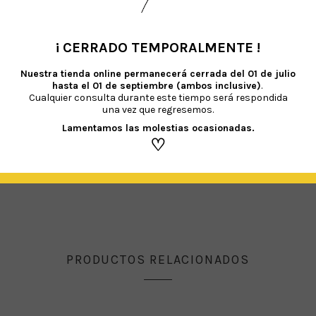
¡ CERRADO TEMPORALMENTE !
•
Nuestra tienda online permanecerá cerrada del
01 de julio
hasta el 01 de septiembre (ambos inclusive)
.
Cualquier consulta durante este tiempo será respondida
SERVILLETAS VICHY ROJO
una vez que regresemos.
€
4.20
IVA Incluido
Lamentamos las molestias ocasionadas.
♡
AÑADIR AL CARRITO
PRODUCTOS RELACIONADOS