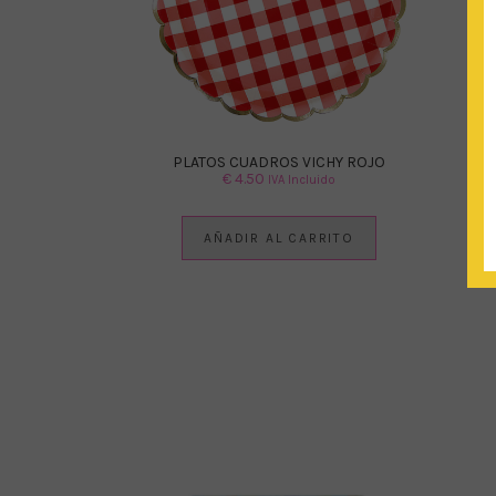
PLATOS CUADROS VICHY ROJO
€
4.50
IVA Incluido
AÑADIR AL CARRITO