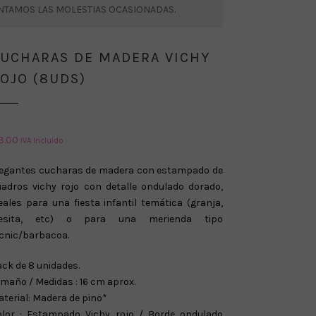
ENTAMOS LAS MOLESTIAS OCASIONADAS.
UCHARAS DE MADERA VICHY
OJO (8UDS)
3.00
IVA Incluido
legantes cucharas de madera con estampado de
uadros vichy rojo
con detalle ondulado
dorado,
eales para una fiesta infantil temática (granja,
resita, etc) o para una merienda tipo
cnic/barbacoa.
ck de 8 unidades.
maño / Medidas : 16 cm aprox.
terial: Madera de pino*
olor : Estampado Vichy rojo / Borde ondulado