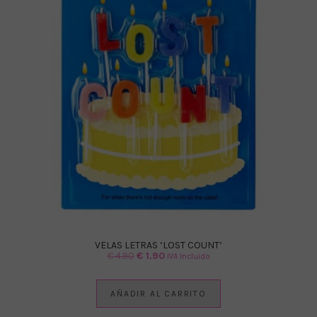
VELAS LETRAS ‘LOST COUNT’
El
El
€
4.90
€
1.90
IVA Incluido
precio
precio
original
actual
AÑADIR AL CARRITO
era:
es: