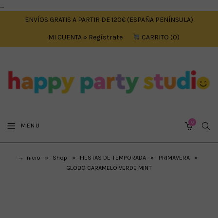
....
ENVÍOS GRATIS A PARTIR DE 120€ (ESPAÑA PENÍNSULA)
MI CUENTA » Regístrate
CARRITO
0
0
SEA
MENU
CART
→ Inicio
»
Shop
»
FIESTAS DE TEMPORADA
»
PRIMAVERA
»
GLOBO CARAMELO VERDE MINT