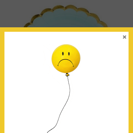
×
PLATOS MINT RIBETE DORADO
€
2.70
IVA Incluido