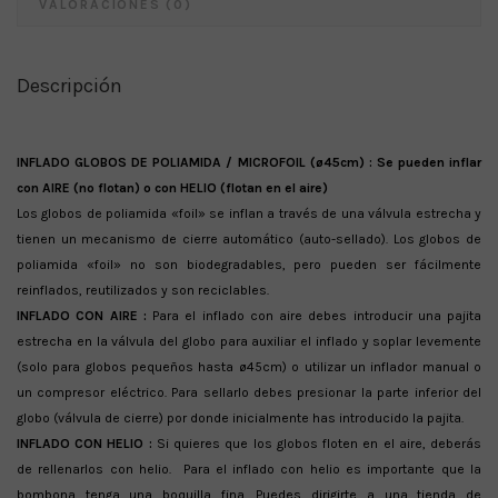
VALORACIONES (0)
Descripción
INFLADO GLOBOS DE POLIAMIDA / MICROFOIL (ø45cm) : Se pueden inflar
con AIRE (no flotan) o con HELIO (flotan en el aire)
Los globos de poliamida «foil» se inflan a través de una válvula estrecha y
tienen un mecanismo de cierre automático (auto-sellado). Los globos de
poliamida «foil» no son biodegradables, pero pueden ser fácilmente
reinflados, reutilizados y son reciclables.
INFLADO CON AIRE :
Para el inflado con aire debes introducir una pajita
estrecha en la válvula del globo para auxiliar el inflado y soplar levemente
(solo para globos pequeños hasta ø45cm) o utilizar un inflador manual o
un compresor eléctrico. Para sellarlo debes presionar la parte inferior del
globo (válvula de cierre) por donde inicialmente has introducido la pajita.
INFLADO CON HELIO :
Si quieres que los globos floten en el aire, deberás
de rellenarlos con helio. Para el inflado con helio es importante que la
bombona tenga una boquilla fina. Puedes dirigirte a una tienda de