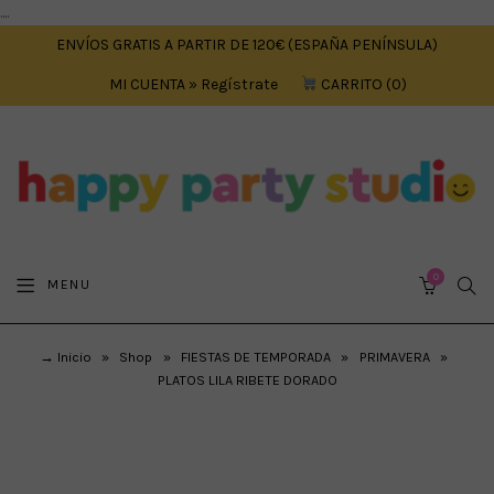
....
ENVÍOS GRATIS A PARTIR DE 120€ (ESPAÑA PENÍNSULA)
MI CUENTA » Regístrate
CARRITO
0
0
SEA
MENU
CART
→ Inicio
»
Shop
»
FIESTAS DE TEMPORADA
»
PRIMAVERA
»
PLATOS LILA RIBETE DORADO