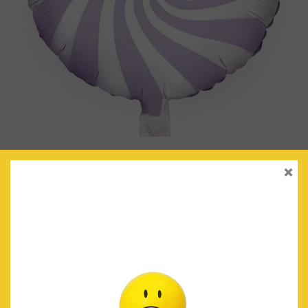
GLOBO CARAMELO LILA
×
€
2.50
IVA Incluido
AÑADIR AL CARRITO