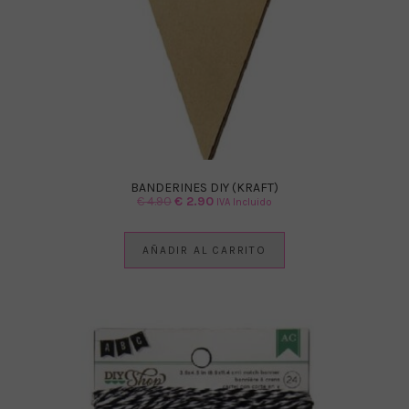
BANDERINES DIY (KRAFT)
El
El
€
4.90
€
2.90
IVA Incluido
precio
precio
original
actual
AÑADIR AL CARRITO
era:
es:
€ 4.90.
€ 2.90.