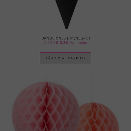
BANDERINES DIY (NEGRO)
El
El
€
4.90
€
2.90
IVA Incluido
precio
precio
original
actual
AÑADIR AL CARRITO
era:
es:
€ 4.90.
€ 2.90.