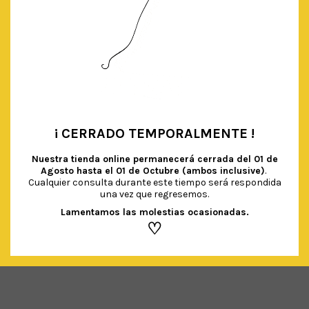
¡ CERRADO TEMPORALMENTE !
•
Nuestra tienda online permanecerá cerrada del
01 de
Agosto hasta el 01 de Octubre (ambos inclusive)
.
Cualquier consulta durante este tiempo será respondida
una vez que regresemos.
PLATOS FORMA ARCOÍRIS PASTEL
€
4.50
IVA Incluido
Lamentamos las molestias ocasionadas.
♡
AÑADIR AL CARRITO