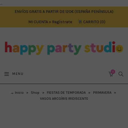
....
ENVÍOS GRATIS A PARTIR DE 120€ (ESPAÑA PENÍNSULA)
MI CUENTA » Regístrate
CARRITO
0
0
SEA
MENU
CART
→ Inicio
»
Shop
»
FIESTAS DE TEMPORADA
»
PRIMAVERA
»
VASOS ARCOÍRIS IRIDISCENTE