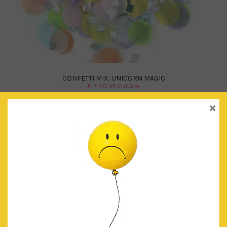
CONFETTI MIX: UNICORN MAGIC
€
4.20
IVA Incluido
×
AÑADIR AL CARRITO