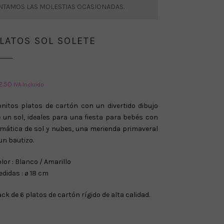
ENTAMOS LAS MOLESTIAS OCASIONADAS.
LATOS SOL SOLETE
2.50
IVA Incluido
nitos platos de cartón con un divertido dibujo
 un sol, ideales para una fiesta para bebés con
mática de sol y nubes, una merienda primaveral
un bautizo.
lor : Blanco / Amarillo
didas : ø 18 cm
ck de 6 platos de cartón rígido de alta calidad.