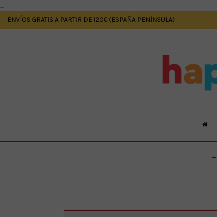
....
ENVÍOS GRATIS A PARTIR DE 120€ (ESPAÑA PENÍNSULA)
→ 