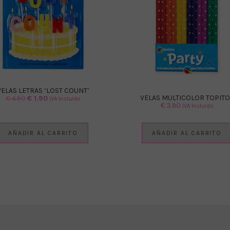
VELAS LETRAS ‘LOST COUNT’
VELAS MULTICOLOR TOPITO
El
El
€
4.90
€
1.90
IVA Incluido
€
3.90
IVA Incluido
precio
precio
original
actual
era:
es:
AÑADIR AL CARRITO
AÑADIR AL CARRITO
€ 4.90.
€ 1.90.