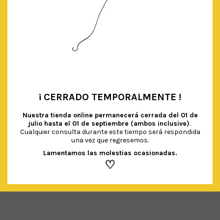
¡ CERRADO TEMPORALMENTE !
•
Nuestra tienda online permanecerá cerrada del
01 de
julio hasta el 01 de septiembre (ambos inclusive)
.
Cualquier consulta durante este tiempo será respondida
una vez que regresemos.
BOTELLITAS DE PLÁSTICO
€
0.90
Lamentamos las molestias ocasionadas.
IVA Incluido
♡
AÑADIR AL CARRITO