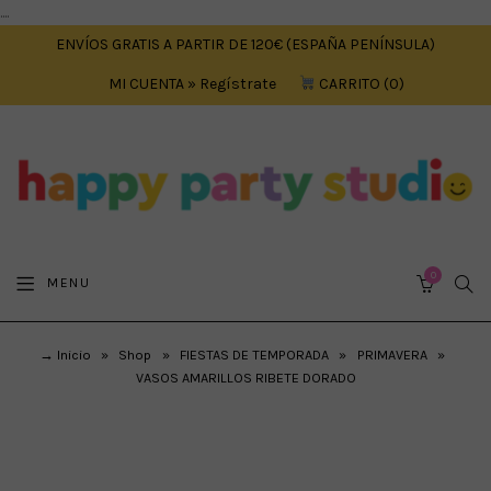
....
ENVÍOS GRATIS A PARTIR DE 120€ (ESPAÑA PENÍNSULA)
MI CUENTA » Regístrate
CARRITO
0
0
SEA
MENU
CART
→ Inicio
»
Shop
»
FIESTAS DE TEMPORADA
»
PRIMAVERA
»
VASOS AMARILLOS RIBETE DORADO