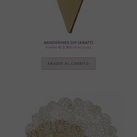
BANDERINES DIY (KRAFT)
El
El
€
4.90
€
2.90
IVA Incluido
precio
precio
original
actual
AÑADIR AL CARRITO
era:
es:
€ 4.90.
€ 2.90.