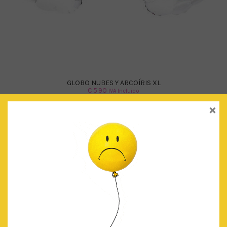
GLOBO NUBES Y ARCOÍRIS XL
€
5.90
IVA Incluido
×
AÑADIR AL CARRITO