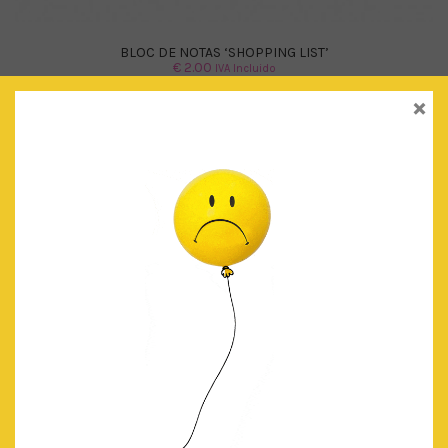
BLOC DE NOTAS ‘SHOPPING LIST’
€
2.00
IVA Incluido
×
AÑADIR AL CARRITO