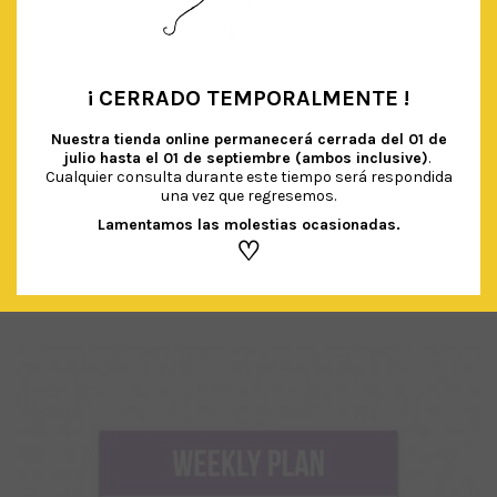
¡ CERRADO TEMPORALMENTE !
•
Nuestra tienda online permanecerá cerrada del
01 de
julio hasta el 01 de septiembre (ambos inclusive)
.
Cualquier consulta durante este tiempo será respondida
una vez que regresemos.
BLOC DE NOTAS ‘TO DO’
€
2.00
IVA Incluido
Lamentamos las molestias ocasionadas.
♡
AÑADIR AL CARRITO