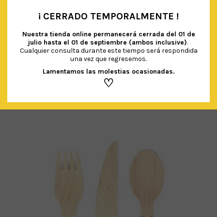
¡ CERRADO TEMPORALMENTE !
•
Nuestra tienda online permanecerá cerrada del
01 de
julio hasta el 01 de septiembre (ambos inclusive)
.
Cualquier consulta durante este tiempo será respondida
una vez que regresemos.
CUBIERTOS DE MADERA ROSA (24UDS)
€
5.00
IVA Incluido
Lamentamos las molestias ocasionadas.
♡
AÑADIR AL CARRITO