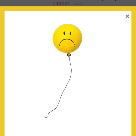
€
4.20
IVA Incluido
×
AÑADIR AL CARRITO