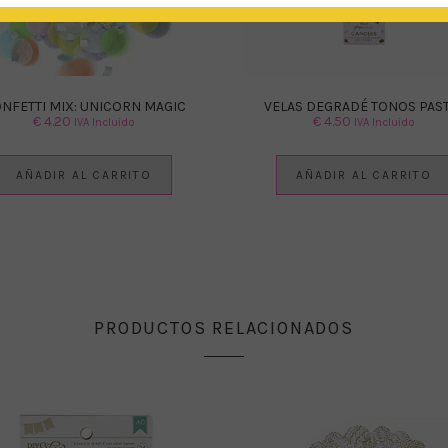
NFETTI MIX: UNICORN MAGIC
VELAS DEGRADÉ TONOS PAS
€
4.20
€
4.50
IVA Incluido
IVA Incluido
AÑADIR AL CARRITO
AÑADIR AL CARRITO
PRODUCTOS RELACIONADOS