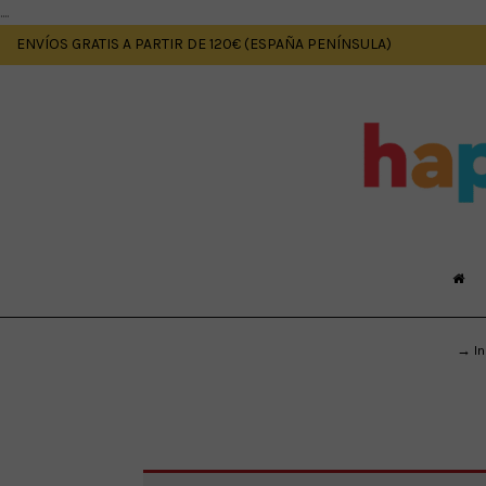
....
ENVÍOS GRATIS A PARTIR DE 120€ (ESPAÑA PENÍNSULA)
→ In