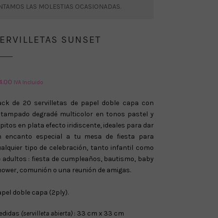
ENTAMOS LAS MOLESTIAS OCASIONADAS.
ERVILLETAS SUNSET
4.00
IVA Incluido
ack de 20 servilletas de papel doble capa con
stampado degradé multicolor en tonos pastel y
pitos en plata efecto iridiscente, ideales para dar
n encanto especial a tu mesa de fiesta para
alquier tipo de celebración, tanto infantil como
 adultos : fiesta de cumpleaños, bautismo, baby
ower, comunión o una reunión de amigas.
pel doble capa (2ply).
edidas
(servilleta abierta)
: 33 cm x 33 cm