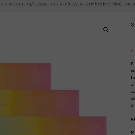
RRADA DEL 01/07/2026 HASTA 01/09/2026 (ambos inclusive). LAM
S
€
P
e
to
u
cu
de
sh
Pa
M