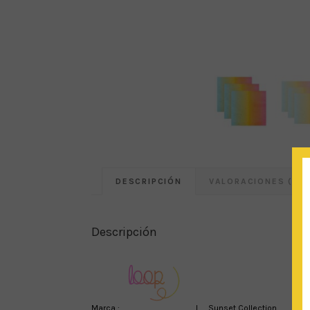
DESCRIPCIÓN
VALORACIONES (0)
Descripción
Marca :
I Sunset Collection