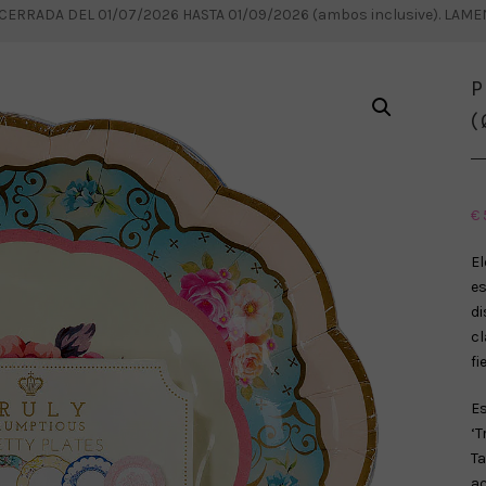
RRADA DEL 01/07/2026 HASTA 01/09/2026 (ambos inclusive). LAM
P
(
€
E
e
di
c
fi
Es
‘T
Ta
ac