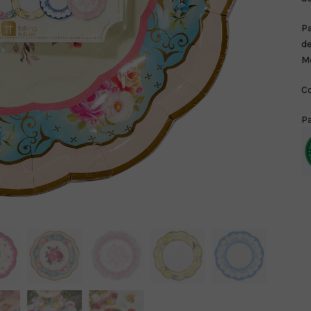
Pa
de
Me
Co
Pa