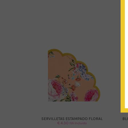
SERVILLETAS ESTAMPADO FLORAL
BL
€
4.30
IVA Incluido