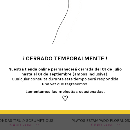
TAMBIÉN TE RECOMENDAMOS…
¡ CERRADO TEMPORALMENTE !
•
Nuestra tienda online permanecerá cerrada del
01 de julio
hasta el 01 de septiembre (ambos inclusive)
.
Cualquier consulta durante este tiempo será respondida
una vez que regresemos.
Lamentamos las molestias ocasionadas.
♡
ONDAS ‘TRULY SCRUMPTIOUS’
PLATOS ESTAMPADO FLORAL (Ø
€
4.00
€
5.60
IVA Incluido
IVA Incluido