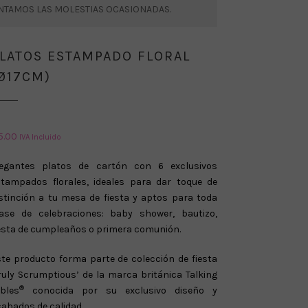
ENTAMOS LAS MOLESTIAS OCASIONADAS.
LATOS ESTAMPADO FLORAL
Ø17CM)
5.00
IVA Incluido
legantes platos de cartón con 6 exclusivos
stampados florales, ideales para dar toque de
stinción a tu mesa de fiesta y aptos para toda
lase de celebraciones: baby shower, bautizo,
esta de cumpleaños o primera comunión.
te producto forma parte de colección de fiesta
ruly Scrumptious’ de la marca británica Talking
®
bles
conocida por su exclusivo diseño y
abados de calidad.