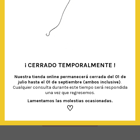
¡ CERRADO TEMPORALMENTE !
•
Nuestra tienda online permanecerá cerrada del
01 de
julio hasta el 01 de septiembre (ambos inclusive)
.
Cualquier consulta durante este tiempo será respondida
una vez que regresemos.
PLATOS RAYAS MULTICOLOR PASTEL
Lamentamos las molestias ocasionadas.
€
4.50
IVA Incluido
♡
AÑADIR AL CARRITO