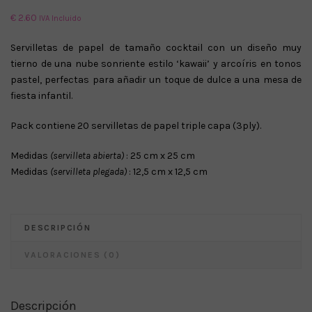
€
2.60
IVA Incluido
Servilletas de papel de tamaño cocktail con un diseño muy
tierno de una nube sonriente estilo ‘kawaii’ y arcoíris en tonos
pastel, perfectas para añadir un toque de dulce a una mesa de
fiesta infantil.
Pack contiene 20 servilletas de papel triple capa (3ply).
Medidas
(servilleta abierta)
: 25 cm x 25 cm
Medidas
(servilleta plegada)
: 12,5 cm x 12,5 cm
DESCRIPCIÓN
VALORACIONES (0)
Descripción