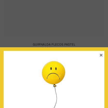
GUIRNALDA FLECOS PASTEL
€
4.50
IVA Incluido
×
AÑADIR AL CARRITO