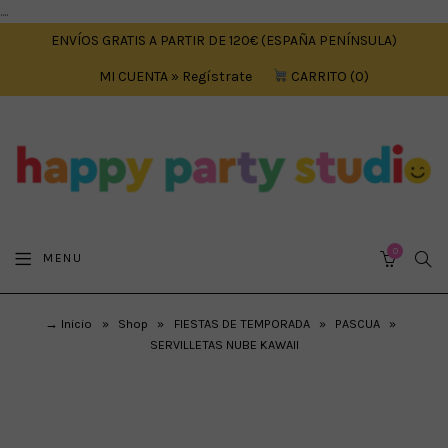
....
ENVÍOS GRATIS A PARTIR DE 120€ (ESPAÑA PENÍNSULA)
MI CUENTA » Regístrate
CARRITO
0
0
SEA
MENU
CART
→ Inicio
»
Shop
»
FIESTAS DE TEMPORADA
»
PASCUA
»
SERVILLETAS NUBE KAWAII