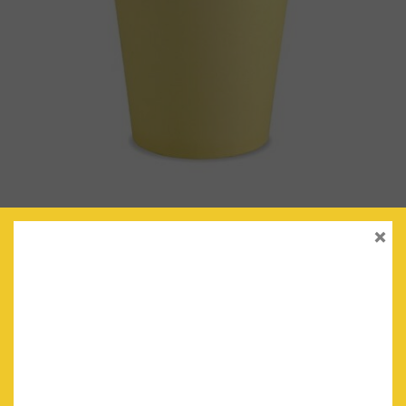
×
VASOS AMARILLOS RIBETE DORADO
€
2.70
IVA Incluido
AÑADIR AL CARRITO