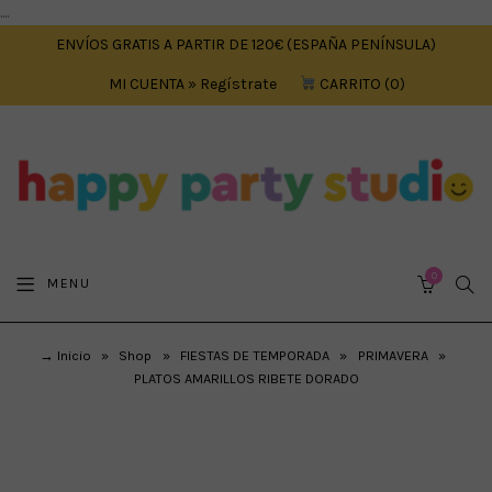
....
ENVÍOS GRATIS A PARTIR DE 120€ (ESPAÑA PENÍNSULA)
MI CUENTA » Regístrate
CARRITO
0
0
SEA
MENU
CART
→ Inicio
»
Shop
»
FIESTAS DE TEMPORADA
»
PRIMAVERA
»
PLATOS AMARILLOS RIBETE DORADO