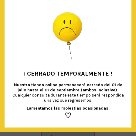
¡ CERRADO TEMPORALMENTE !
•
Nuestra tienda online permanecerá cerrada del
01 de
julio hasta el 01 de septiembre (ambos inclusive)
.
Cualquier consulta durante este tiempo será respondida
una vez que regresemos.
Lamentamos las molestias ocasionadas.
♡
SERVILLETAS NUBE SONRIENTE
€
4.00
IVA Incluido