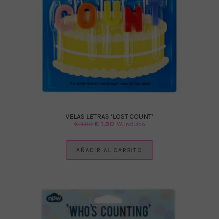
VELAS LETRAS ‘LOST COUNT’
El
El
€
4.90
€
1.90
IVA Incluido
precio
precio
original
actual
AÑADIR AL CARRITO
era:
es:
€ 4.90.
€ 1.90.