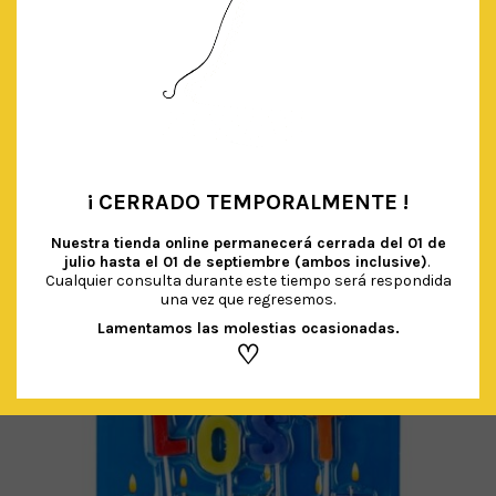
BLONDAS ‘TRULY SCRUMPTIOUS’
€
4.00
IVA Incluido
AÑADIR AL CARRITO
¡ CERRADO TEMPORALMENTE !
•
Nuestra tienda online permanecerá cerrada del
01 de
julio hasta el 01 de septiembre (ambos inclusive)
.
Cualquier consulta durante este tiempo será respondida
una vez que regresemos.
Lamentamos las molestias ocasionadas.
♡