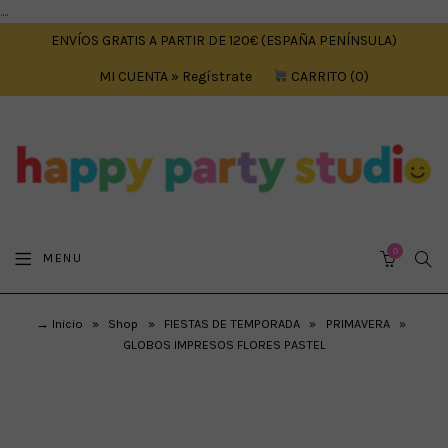
....
ENVÍOS GRATIS A PARTIR DE 120€ (ESPAÑA PENÍNSULA)
MI CUENTA » Regístrate
CARRITO
0
0
SEA
MENU
CART
→ Inicio
»
Shop
»
FIESTAS DE TEMPORADA
»
PRIMAVERA
»
GLOBOS IMPRESOS FLORES PASTEL