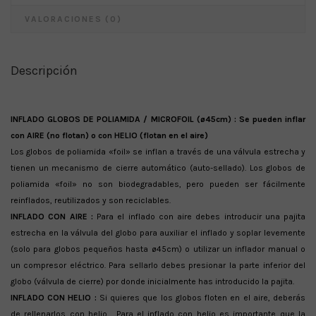
VALORACIONES (0)
Descripción
INFLADO GLOBOS DE POLIAMIDA / MICROFOIL (ø45cm) : Se pueden inflar
con AIRE (no flotan) o con HELIO (flotan en el aire)
Los globos de poliamida «foil» se inflan a través de una válvula estrecha y
tienen un mecanismo de cierre automático (auto-sellado). Los globos de
poliamida «foil» no son biodegradables, pero pueden ser fácilmente
reinflados, reutilizados y son reciclables.
INFLADO CON AIRE :
Para el inflado con aire debes introducir una pajita
estrecha en la válvula del globo para auxiliar el inflado y soplar levemente
(solo para globos pequeños hasta ø45cm) o utilizar un inflador manual o
un compresor eléctrico. Para sellarlo debes presionar la parte inferior del
globo (válvula de cierre) por donde inicialmente has introducido la pajita.
INFLADO CON HELIO :
Si quieres que los globos floten en el aire, deberás
de rellenarlos con helio. Para el inflado con helio es importante que la