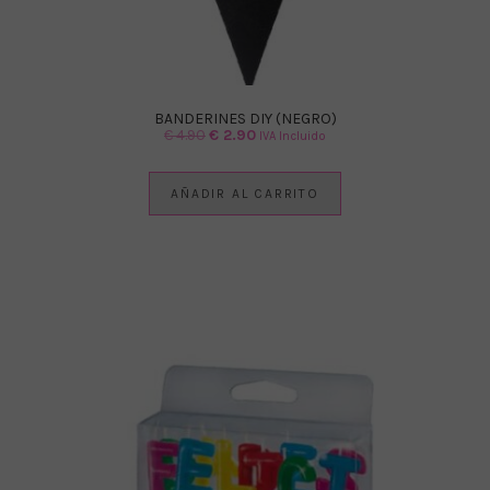
BANDERINES DIY (NEGRO)
El
El
€
4.90
€
2.90
IVA Incluido
precio
precio
original
actual
AÑADIR AL CARRITO
era:
es:
€ 4.90.
€ 2.90.