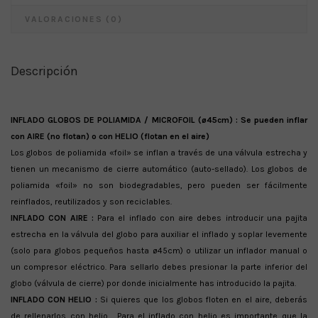
VALORACIONES (0)
Descripción
INFLADO GLOBOS DE POLIAMIDA / MICROFOIL (ø45cm) : Se pueden inflar
con AIRE (no flotan) o con HELIO (flotan en el aire)
Los globos de poliamida «foil» se inflan a través de una válvula estrecha y
tienen un mecanismo de cierre automático (auto-sellado). Los globos de
poliamida «foil» no son biodegradables, pero pueden ser fácilmente
reinflados, reutilizados y son reciclables.
INFLADO CON AIRE :
Para el inflado con aire debes introducir una pajita
estrecha en la válvula del globo para auxiliar el inflado y soplar levemente
(solo para globos pequeños hasta ø45cm) o utilizar un inflador manual o
un compresor eléctrico. Para sellarlo debes presionar la parte inferior del
globo (válvula de cierre) por donde inicialmente has introducido la pajita.
INFLADO CON HELIO :
Si quieres que los globos floten en el aire, deberás
de rellenarlos con helio. Para el inflado con helio es importante que la