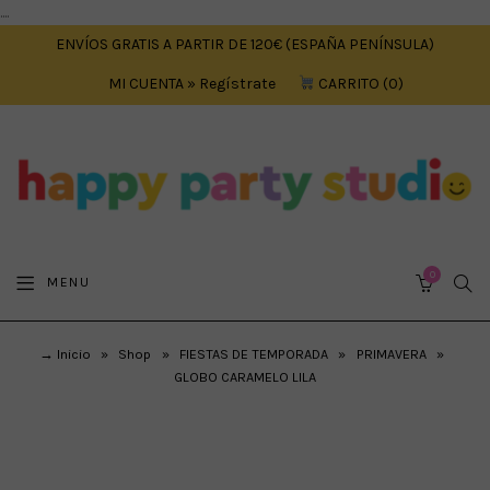
....
ENVÍOS GRATIS A PARTIR DE 120€ (ESPAÑA PENÍNSULA)
MI CUENTA » Regístrate
CARRITO
0
0
SEA
MENU
CART
→ Inicio
»
Shop
»
FIESTAS DE TEMPORADA
»
PRIMAVERA
»
GLOBO CARAMELO LILA