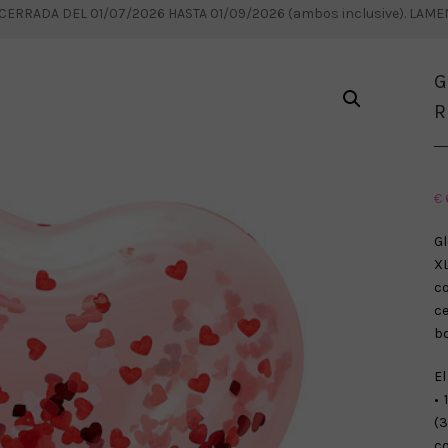
RRADA DEL 01/07/2026 HASTA 01/09/2026 (ambos inclusive). LAM
G
R
€
G
XL
c
ce
bo
El
• 
(
co