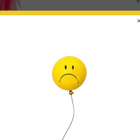
ABLES) :
Se pueden inflar con AIRE (no flotan) o con HELIO (flotan en el aire).
ten en el aire, puedes utilizar un inflador manual o bien un compresor eléctrico.