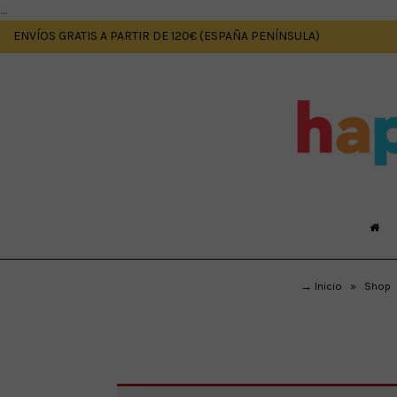
....
ENVÍOS GRATIS A PARTIR DE 120€ (ESPAÑA PENÍNSULA)
→ Inicio
»
Shop