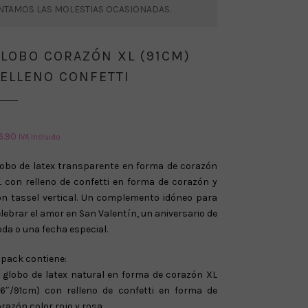
ENTAMOS LAS MOLESTIAS OCASIONADAS.
LOBO CORAZÓN XL (91CM)
ELLENO CONFETTI
6.90
IVA Incluido
lobo de latex transparente en forma de corazón
 con relleno de confetti en forma de corazón y
on tassel vertical. Un complemento idóneo para
lebrar el amor en San Valentín, un aniversario de
da o una fecha especial.
 pack contiene:
1 globo de latex natural en forma de corazón XL
36″/91cm) con relleno de confetti en forma de
razón color rojo y rosa.