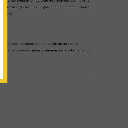
estas donde prestan un servicio de hinchado con helio (el
 tú mismo. (El helio es un gas incoloro, inodoro e inerte,
01 BVQI.)
ria en todo momento la supervisión de un adulto.
a del alcance de los niños y eliminar inmediatamente los