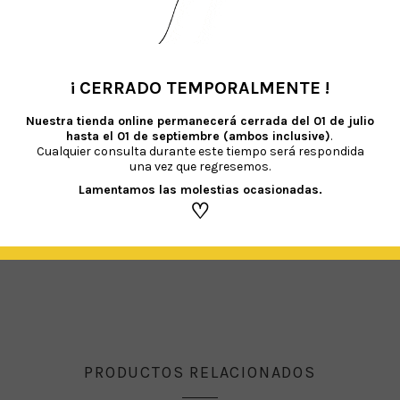
n el aire, deberás de rellenarlos con helio. Puedes dirigirte a una tienda de fi
y la cantidad a inflar) o bien comprar una botella de helio desechable e inflarlos
encuentra homologado para la U.E. con certificado AENOR ER-0517/1998 e ISO 140
¡ CERRADO TEMPORALMENTE !
•
Nuestra tienda online permanecerá cerrada del
01 de julio
hasta el 01 de septiembre (ambos inclusive)
.
EN PROVOCAR AHOGO O ASFIXIA EN LOS NIÑOS MENORES DE 8 AÑOS.
Es necesa
Cualquier consulta durante este tiempo será respondida
 al látex y a sus derivados. Recomendamos mantener los globos sin hinchar fuer
una vez que regresemos.
r siempre un inflador.
Lamentamos las molestias ocasionadas.
♡
PRODUCTOS RELACIONADOS