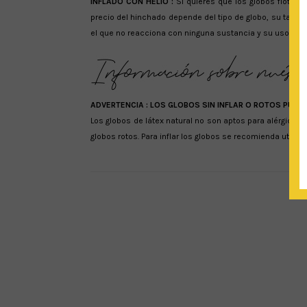
INFLADO CON HELIO :
Si quieres que los globos floten e
precio del hinchado depende del tipo de globo, su tamaño 
el que no reacciona con ninguna sustancia y su uso se 
ADVERTENCIA :
LOS GLOBOS SIN INFLAR O ROTOS PUED
Los globos de látex natural no son aptos para alérgicos
globos rotos. Para inflar los globos se recomienda utiliza