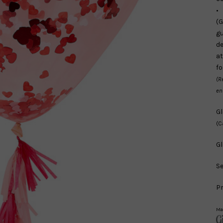
•
(G
gu
d
a
fo
(R
en
Gl
(C
Gl
Se
Pr
Ma