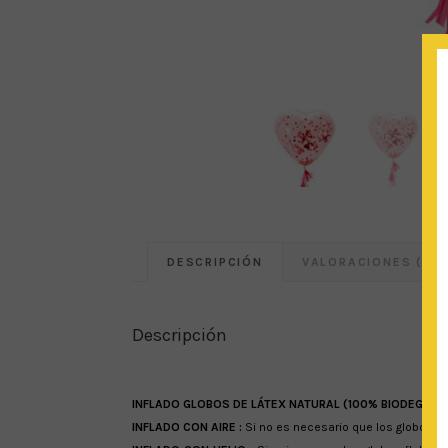
DESCRIPCIÓN
VALORACIONES (0)
Descripción
INFLADO GLOBOS DE LÁTEX NATURAL (100% BIODEGRAD
INFLADO CON AIRE :
Si no es necesario que los globos flo