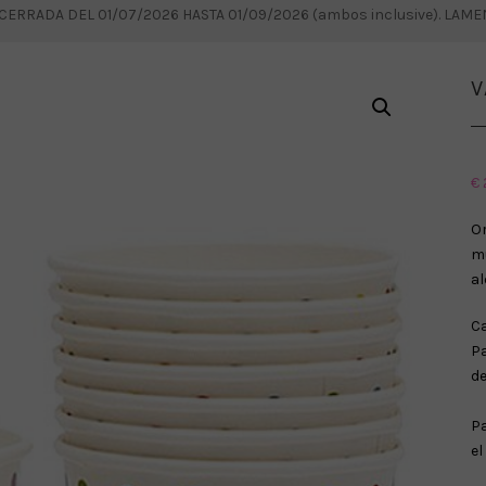
RRADA DEL 01/07/2026 HASTA 01/09/2026 (ambos inclusive). LAM
V
€
Or
mu
al
Ca
P
de
Pa
el