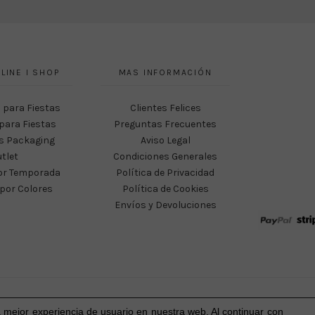
LINE I SHOP
MAS INFORMACIÓN
 para Fiestas
Clientes Felices
para Fiestas
Preguntas Frecuentes
s Packaging
Aviso Legal
tlet
Condiciones Generales
or Temporada
Política de Privacidad
por Colores
Política de Cookies
Envíos y Devoluciones
Happy Party Studio® 2023-2026 I © Todos los derechos reservados.
a mejor experiencia
de usuario
en nuestra web. Al continuar con