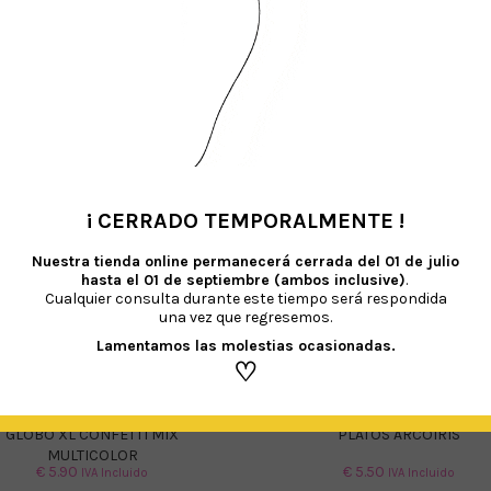
TAMBIÉN TE RECOMENDAMOS…
¡ CERRADO TEMPORALMENTE !
•
Nuestra tienda online permanecerá cerrada del
01 de julio
hasta el 01 de septiembre (ambos inclusive)
.
Cualquier consulta durante este tiempo será respondida
una vez que regresemos.
Lamentamos las molestias ocasionadas.
♡
GLOBO XL CONFETTI MIX
PLATOS ARCOÍRIS
MULTICOLOR
€
5.90
€
5.50
IVA Incluido
IVA Incluido