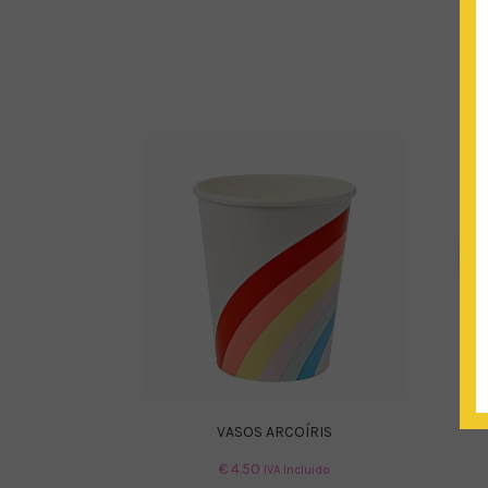
VASOS ARCOÍRIS
€
4.50
IVA Incluido