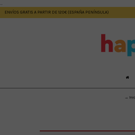
....
ENVÍOS GRATIS A PARTIR DE 120€ (ESPAÑA PENÍNSULA)
→ Ini