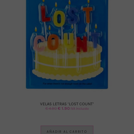
VELAS LETRAS ‘LOST COUNT’
El
El
€
4.90
€
1.90
IVA Incluido
precio
precio
original
actual
era:
es:
AÑADIR AL CARRITO