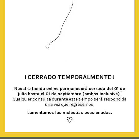
¡ CERRADO TEMPORALMENTE !
•
Nuestra tienda online permanecerá cerrada del
01 de
julio hasta el 01 de septiembre (ambos inclusive)
.
Cualquier consulta durante este tiempo será respondida
una vez que regresemos.
VELAS PURPURINA TONOS PASTEL
Lamentamos las molestias ocasionadas.
€
4.50
IVA Incluido
♡
AÑADIR AL CARRITO