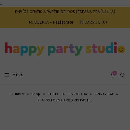
....
ENVÍOS GRATIS A PARTIR DE 120€ (ESPAÑA PENÍNSULA)
MI CUENTA » Regístrate
CARRITO
0
0
SEA
MENU
CART
→ Inicio
»
Shop
»
FIESTAS DE TEMPORADA
»
PRIMAVERA
»
PLATOS FORMA ARCOÍRIS PASTEL