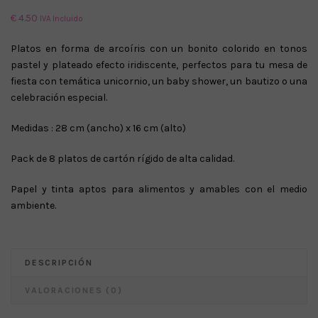
€
4.50
IVA Incluido
Platos en forma de arcoíris con un bonito colorido en tonos
pastel y plateado efecto iridiscente, perfectos para tu mesa de
fiesta con temática unicornio, un baby shower, un bautizo o una
celebración especial.
Medidas : 28 cm (ancho) x 16 cm (alto)
Pack de 8 platos de cartón rígido de alta calidad.
Papel y tinta aptos para alimentos y amables con el medio
ambiente.
DESCRIPCIÓN
VALORACIONES (0)