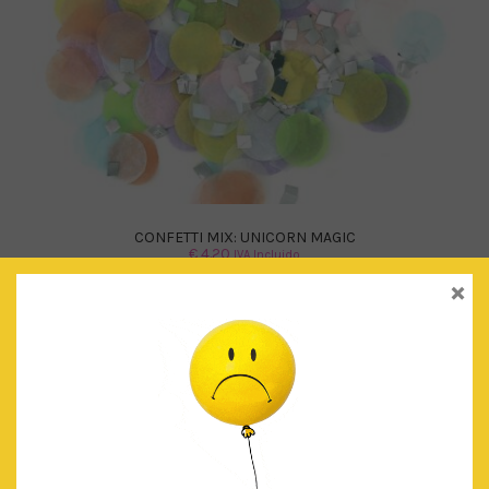
CONFETTI MIX: UNICORN MAGIC
€
4.20
IVA Incluido
×
AÑADIR AL CARRITO