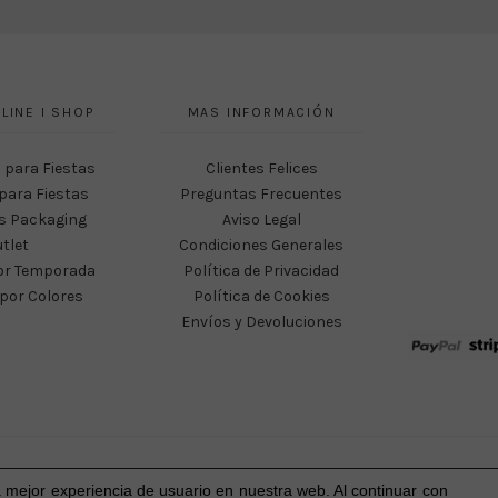
LINE I SHOP
MAS INFORMACIÓN
 para Fiestas
Clientes Felices
para Fiestas
Preguntas Frecuentes
s Packaging
Aviso Legal
tlet
Condiciones Generales
or Temporada
Política de Privacidad
por Colores
Política de Cookies
Envíos y Devoluciones
Happy Party Studio® 2023-2026 I © Todos los derechos reservados.
a mejor experiencia
de usuario
en nuestra web. Al continuar con