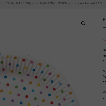
RRADA DEL 01/08/2026 HASTA 01/10/2026 (ambos inclusive). LAM
P
€
Or
mu
al
Me
P
de
Pa
el