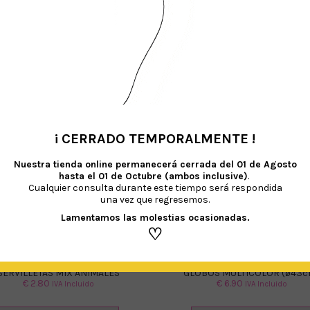
TAMBIÉN TE RECOMENDAMOS…
¡ CERRADO TEMPORALMENTE !
•
Nuestra tienda online permanecerá cerrada del
01 de Agosto
hasta el 01 de Octubre (ambos inclusive)
.
Cualquier consulta durante este tiempo será respondida
una vez que regresemos.
Lamentamos las molestias ocasionadas.
♡
SERVILLETAS MIX ANIMALES
GLOBOS MULTICOLOR (ø43c
€
2.80
€
6.90
IVA Incluido
IVA Incluido