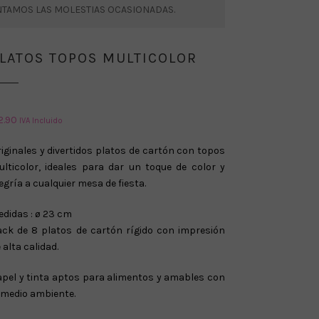
ENTAMOS LAS MOLESTIAS OCASIONADAS.
LATOS TOPOS MULTICOLOR
2.90
IVA Incluido
iginales y divertidos platos de cartón con topos
lticolor, ideales para dar un toque de color y
egría a cualquier mesa de fiesta.
didas : ø 23 cm
ack de 8 platos de cartón rígido con impresión
 alta calidad.
pel y tinta aptos para alimentos y amables con
 medio ambiente.