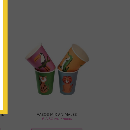
m)
VASOS MIX ANIMALES
€
3.50
IVA Incluido