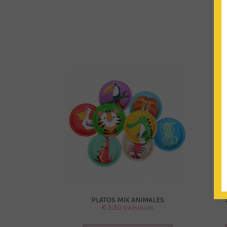
PLATOS MIX ANIMALES
€
3.50
IVA Incluido