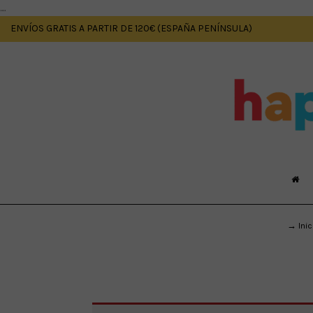
....
ENVÍOS GRATIS A PARTIR DE 120€ (ESPAÑA PENÍNSULA)
→ Inic