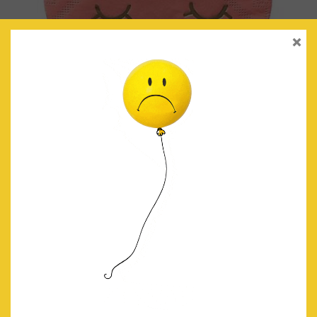
×
SERVILLETAS CORAZÓN SONRIENTE
€
4.50
IVA Incluido
AÑADIR AL CARRITO