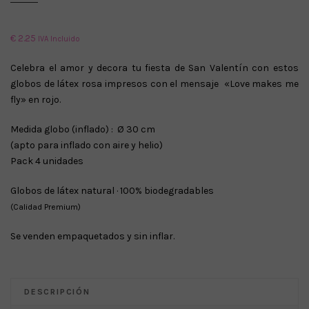
€
2.25
IVA Incluido
Celebra el amor y decora tu fiesta de San Valentín con estos
globos de látex rosa impresos con el mensaje «Love makes me
fly» en rojo.
Medida globo (inflado) : Ø 30 cm
(apto para inflado con aire y helio)
Pack 4 unidades
Globos de látex natural · 100% biodegradables
(Calidad Premium)
Se venden empaquetados y sin inflar.
DESCRIPCIÓN