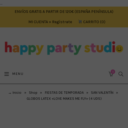
....
ENVÍOS GRATIS A PARTIR DE 120€ (ESPAÑA PENÍNSULA)
MI CUENTA » Regístrate
CARRITO
0
0
SEA
MENU
CART
→ Inicio
»
Shop
»
FIESTAS DE TEMPORADA
»
SAN VALENTÍN
»
GLOBOS LATEX «LOVE MAKES ME FLY» (4 UDS)