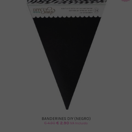
BANDERINES DIY (NEGRO)
El
El
€
4.90
€
2.90
IVA Incluido
precio
precio