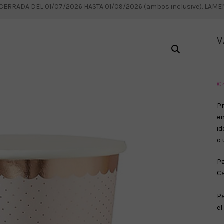
RRADA DEL 01/07/2026 HASTA 01/09/2026 (ambos inclusive). LAM
V
€
P
e
id
o 
Pa
C
Pa
el