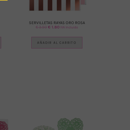
SERVILLETAS RAYAS ORO ROSA
El
El
€
3.50
€
1.80
IVA Incluido
precio
precio
original
actual
AÑADIR AL CARRITO
era:
es:
€ 3.50.
€ 1.80.