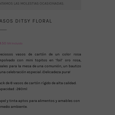
ENTAMOS LAS MOLESTIAS OCASIONADAS.
ASOS DITSY FLORAL
4.50
IVA Incluido
reciosos vasos de cartón de un color rosa
mpolvado con mini topitos en ‘foil’ oro rosa,
eales para la mesa de una comunión, un bautizo
una celebración especial. ¡Delicadeza pura!
ck de 8 vasos de cartón rígido de alta calidad.
apacidad : 260ml
pel y tinta aptos para alimentos y amables con
 medio ambiente.