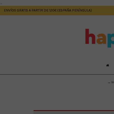
....
ENVÍOS GRATIS A PARTIR DE 120€ (ESPAÑA PENÍNSULA)
→ In