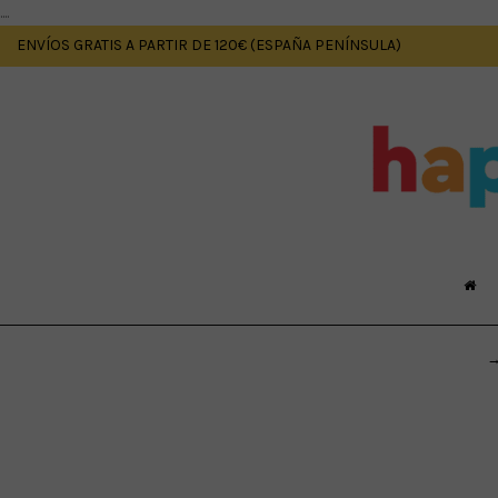
....
ENVÍOS GRATIS A PARTIR DE 120€ (ESPAÑA PENÍNSULA)
→