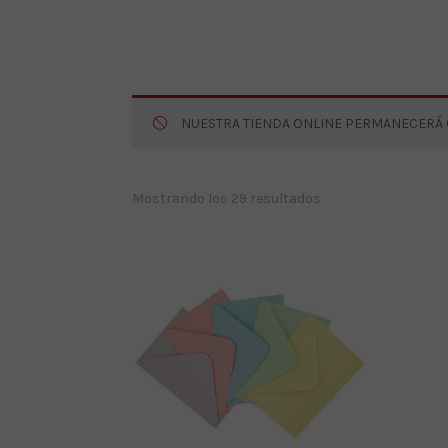
NUESTRA TIENDA ONLINE PERMANECERÁ CE
Ordenado
Mostrando los 29 resultados
por
los
últimos