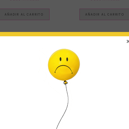
AÑADIR AL CARRITO
AÑADIR AL CARRITO
JETA + SOBRE AZUL / TOPITOS
TARJETA + SOBRE MENTA / TOP
€
2.50
€
2.50
IVA Incluido
IVA Incluido