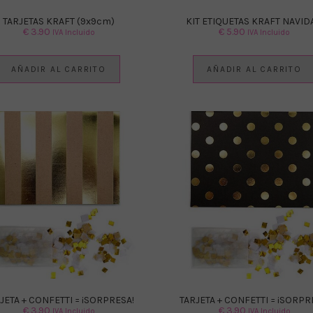
TARJETAS KRAFT (9x9cm)
KIT ETIQUETAS KRAFT NAVID
€
3.90
€
5.90
IVA Incluido
IVA Incluido
AÑADIR AL CARRITO
AÑADIR AL CARRITO
JETA + CONFETTI = ¡SORPRESA!
TARJETA + CONFETTI = ¡SORPR
€
3.90
€
3.90
IVA Incluido
IVA Incluido