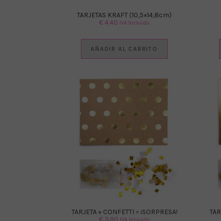
TARJETAS KRAFT (10,5×14,8cm)
€
4.40
IVA Incluido
AÑADIR AL CARRITO
TARJETA + CONFETTI = ¡SORPRESA!
TAR
€
3.90
IVA Incluido