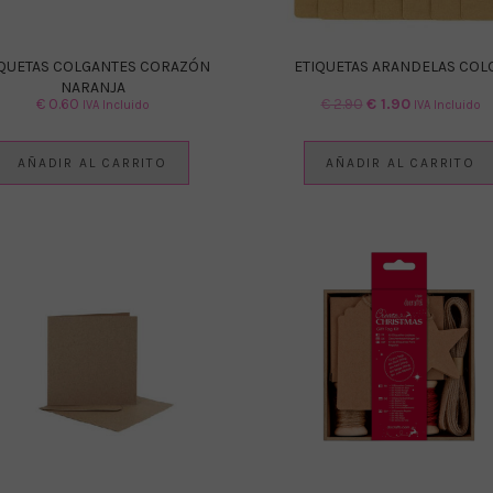
IQUETAS COLGANTES CORAZÓN
ETIQUETAS ARANDELAS COL
NARANJA
El
El
€
0.60
€
2.90
€
1.90
IVA Incluido
IVA Incluido
precio
precio
original
actual
AÑADIR AL CARRITO
AÑADIR AL CARRITO
era:
es:
€ 2.90.
€ 1.90.