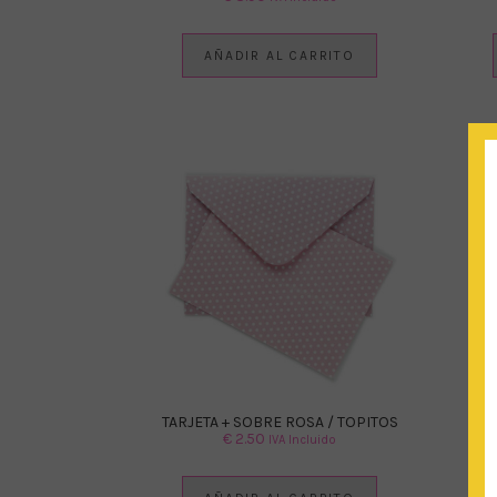
AÑADIR AL CARRITO
TARJETA + SOBRE ROSA / TOPITOS
TAR
€
2.50
IVA Incluido