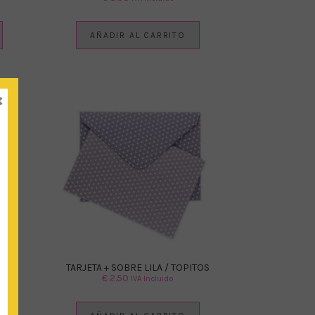
AÑADIR AL CARRITO
×
ITOS
TARJETA + SOBRE LILA / TOPITOS
€
2.50
IVA Incluido