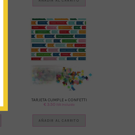
AÑADIR AL CARRITO
TI
TARJETA CUMPLE + CONFETTI
€
3.50
IVA Incluido
AÑADIR AL CARRITO