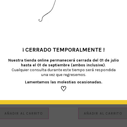
AÑADIR AL CARRITO
AÑADIR AL CARRITO
¡ CERRADO TEMPORALMENTE !
•
Nuestra tienda online permanecerá cerrada del
01 de julio
hasta el 01 de septiembre (ambos inclusive)
.
Cualquier consulta durante este tiempo será respondida
una vez que regresemos.
Lamentamos las molestias ocasionadas.
♡
ARJETA CUMPLE + CONFETTI
TARJETA CUMPLE + CONFET
€
3.50
€
3.50
IVA Incluido
IVA Incluido
AÑADIR AL CARRITO
AÑADIR AL CARRITO