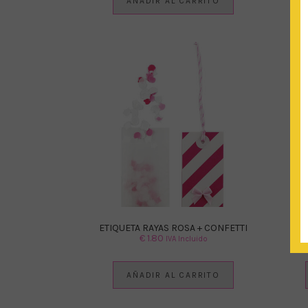
AÑADIR AL CARRITO
ETIQUETA RAYAS ROSA + CONFETTI
T
€
1.80
IVA Incluido
AÑADIR AL CARRITO