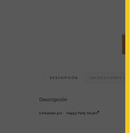
DESCRIPCIÓN
VALORACIONES (0)
Descripción
®
Embalado por : Happy Party Studio