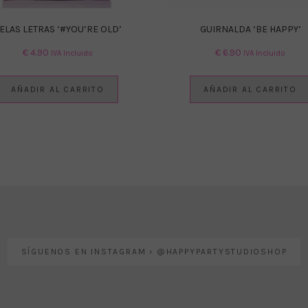
ELAS LETRAS ‘#YOU’RE OLD’
GUIRNALDA ‘BE HAPPY’
€
4.90
€
6.90
IVA Incluido
IVA Incluido
AÑADIR AL CARRITO
AÑADIR AL CARRITO
SÍGUENOS EN INSTAGRAM › @HAPPYPARTYSTUDIOSHOP