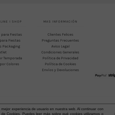
LINE I SHOP
MAS INFORMACIÓN
 para Fiestas
Clientes Felices
para Fiestas
Preguntas Frecuentes
s Packaging
Aviso Legal
tlet
Condiciones Generales
or Temporada
Política de Privacidad
por Colores
Política de Cookies
Envíos y Devoluciones
Happy Party Studio® 2023-2026 I © Todos los derechos reservados.
a mejor experiencia
de usuario
en nuestra web. Al continuar con
 de Cookies. Puedes leer más sobre qué cookies utilizamos o