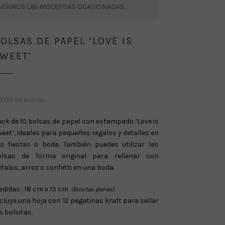
ENTAMOS LAS MOLESTIAS OCASIONADAS.
OLSAS DE PAPEL ‘LOVE IS
WEET’
3.00
IVA Incluido
ck de 10 bolsas de papel con estampado ‘Love is
eet’, ideales para pequeños regalos y detalles en
us fiestas o boda. También puedes utilizar las
olsas de forma original para rellenar con
talos, arroz o confetti en una boda.
didas : 18 cm x 13 cm
(Bolsitas planas)
cluye una hoja con 12 pegatinas kraft para sellar
s bolsitas.