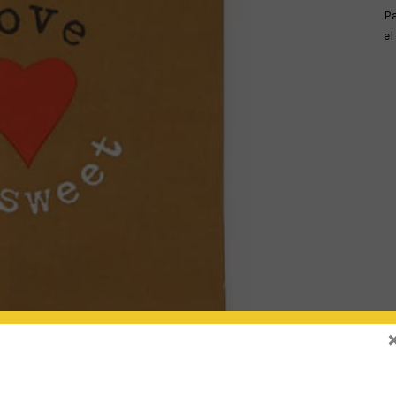
Pa
el