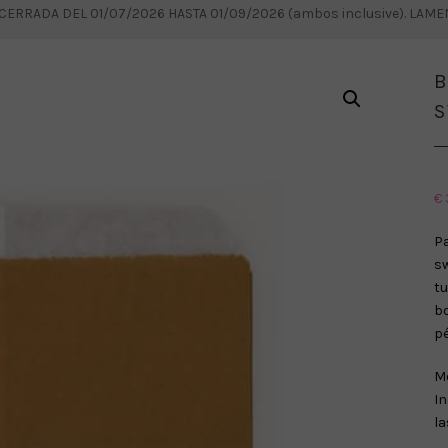
RRADA DEL 01/07/2026 HASTA 01/09/2026 (ambos inclusive). LAM
B
S
€
Pa
sw
t
b
pé
Me
In
la