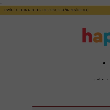
....
ENVÍOS GRATIS A PARTIR DE 120€ (ESPAÑA PENÍNSULA)
→ Inicio
»