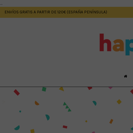
....
ENVÍOS GRATIS A PARTIR DE 120€ (ESPAÑA PENÍNSULA)
¿QUIÉN
ORGANIZA
ESTA
FIESTA?