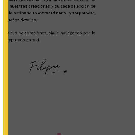
s. Con nuestras creaciones y cuidada selección de
lo ordinario en extraordinario... y sorprender,
 pequeños detalles.
ial a tus celebraciones, sigue navegando por la
s preparado para ti.