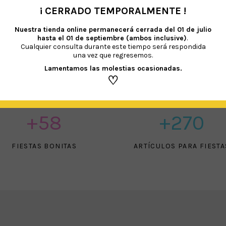
¡ CERRADO TEMPORALMENTE !
•
Nuestra tienda online permanecerá cerrada del
01 de julio
hasta el 01 de septiembre (ambos inclusive)
.
Cualquier consulta durante este tiempo será respondida
una vez que regresemos.
Lamentamos las molestias ocasionadas.
♡
+
70
+
328
FIESTAS BONITAS
ARTÍCULOS PARA FIESTA