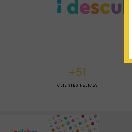
+
61
CLIENTES FELICES