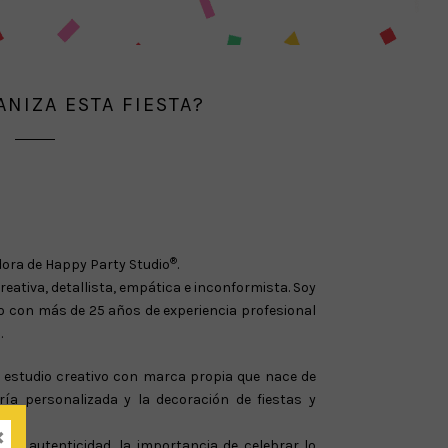
NIZA ESTA FIESTA?
®
adora de Happy Party Studio
.
eativa, detallista, empática e inconformista. Soy
to con más de 25 años de experiencia profesional
.
estudio creativo con marca propia que nace de
ría personalizada y la decoración de fiestas y
×
la autenticidad, la importancia de celebrar lo