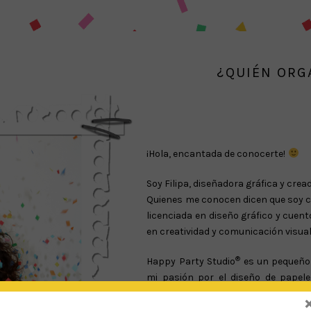
¿QUIÉN ORGA
¡Hola, encantada de conocerte!
Soy Filipa, diseñadora gráfica y cre
Quienes me conocen dicen que soy cr
licenciada en diseño gráfico y cuen
en creatividad y comunicación visual
®
Happy Party Studio
es un pequeño 
mi pasión por el diseño de papele
eventos únicos.
®
En Happy Party Studio
creemos en 