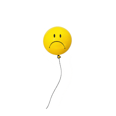
cotidiano y el poder de las sonrisa
complementos, buscamos transformar 
emocionar y celebrar a través de los
Para ayudarte a dar un toque espec
web para descubrir todo lo que hemo
¡Gracias por unirte a esta fiesta!
*