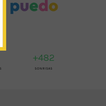
+
600
S
SONRISAS