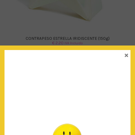
CONTRAPESO ESTRELLA IRIDISCENTE (150g)
€
2.20
IVA Incluido
×
AÑADIR AL CARRITO