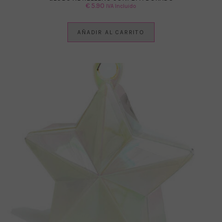
€
5.90
IVA Incluido
AÑADIR AL CARRITO