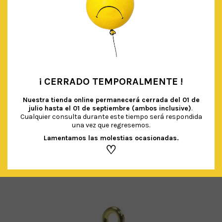
¡ CERRADO TEMPORALMENTE !
•
Nuestra tienda online permanecerá cerrada del
01 de
julio hasta el 01 de septiembre (ambos inclusive)
.
Cualquier consulta durante este tiempo será respondida
una vez que regresemos.
CONTRAPESO PIRÁMIDE PLATA (150g)
€
2.20
IVA Incluido
Lamentamos las molestias ocasionadas.
♡
AÑADIR AL CARRITO