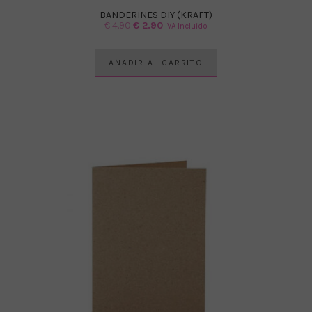
BANDERINES DIY (KRAFT)
El
El
€
4.90
€
2.90
IVA Incluido
precio
precio
original
actual
AÑADIR AL CARRITO
era:
es:
€ 4.90.
€ 2.90.