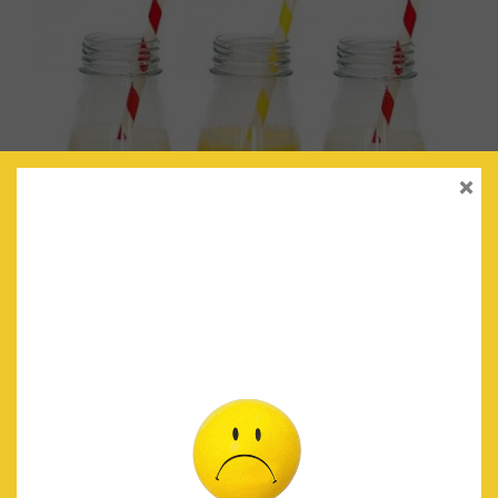
×
BOTELLITAS DE PLÁSTICO
€
0.90
IVA Incluido
AÑADIR AL CARRITO