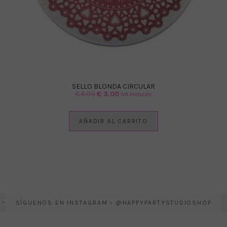
SELLO BLONDA CIRCULAR
El
El
€
6.00
€
3.00
IVA Incluido
precio
precio
original
actual
AÑADIR AL CARRITO
era:
es:
€ 6.00.
€ 3.00.
SÍGUENOS EN INSTAGRAM › @HAPPYPARTYSTUDIOSHOP