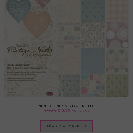
PAPEL SCRAP ‘VINTAGE NOTES’
El
El
€
10.90
€
5.90
IVA Incluido
precio
precio
original
actual
AÑADIR AL CARRITO
era:
es: