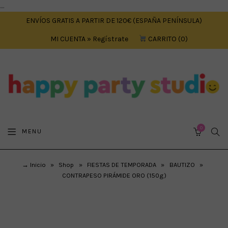
....
ENVÍOS GRATIS A PARTIR DE 120€ (ESPAÑA PENÍNSULA)
MI CUENTA » Regístrate
CARRITO
0
0
SEA
MENU
CART
→ Inicio
»
Shop
»
FIESTAS DE TEMPORADA
»
BAUTIZO
»
CONTRAPESO PIRÁMIDE ORO (150g)