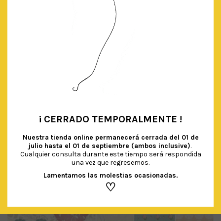
CAJITA AZUL CLARO / TOPITOS
¡ CERRADO TEMPORALMENTE !
€
0.95
IVA Incluido
•
Nuestra tienda online permanecerá cerrada del
01 de
julio hasta el 01 de septiembre (ambos inclusive)
.
AÑADIR AL CARRITO
Cualquier consulta durante este tiempo será respondida
una vez que regresemos.
Lamentamos las molestias ocasionadas.
♡