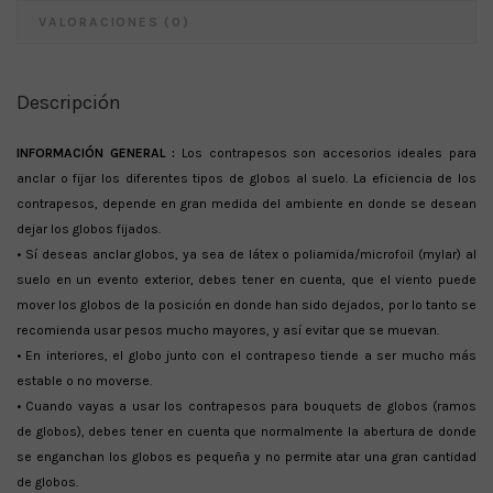
VALORACIONES (0)
Descripción
INFORMACIÓN GENERAL :
Los contrapesos son accesorios ideales para
anclar o fijar los diferentes tipos de globos al suelo. La eficiencia de los
contrapesos, depende en gran medida del ambiente en donde se desean
dejar los globos fijados.
• Sí deseas anclar globos, ya sea de látex o poliamida/microfoil (mylar) al
suelo en un evento exterior, debes tener en cuenta, que el viento puede
mover los globos de la posición en donde han sido dejados, por lo tanto se
recomienda usar pesos mucho mayores, y así evitar que se muevan.
• En interiores, el globo junto con el contrapeso tiende a ser mucho más
estable o no moverse.
• Cuando vayas a usar los contrapesos para bouquets de globos (ramos
de globos), debes tener en cuenta que normalmente la abertura de donde
se enganchan los globos es pequeña y no permite atar una gran cantidad
de globos.