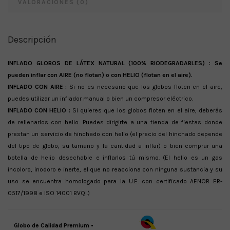
VALORACIONES (0)
Descripción
INFLADO GLOBOS DE LÁTEX NATURAL (100% BIODEGRADABLES) :
Se
pueden inflar con AIRE (no flotan) o con HELIO (flotan en el aire).
INFLADO CON AIRE :
Si no es necesario que los globos floten en el aire,
puedes utilizar un inflador manual o bien un compresor eléctrico.
INFLADO CON HELIO :
Si quieres que los globos floten en el aire, deberás
de rellenarlos con helio. Puedes dirigirte a una tienda de fiestas donde
prestan un servicio de hinchado con helio (el precio del hinchado depende
del tipo de globo, su tamaño y la cantidad a inflar) o bien comprar una
botella de helio desechable e inflarlos tú mismo. (El helio es un gas
incoloro, inodoro e inerte, el que no reacciona con ninguna sustancia y su
uso se encuentra homologado para la U.E. con certificado AENOR ER-
0517/1998 e ISO 14001 BVQI.)
Globo de Calidad Premium •