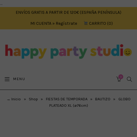
....
ENVÍOS GRATIS A PARTIR DE 120€ (ESPAÑA PENÍNSULA)
MI CUENTA » Regístrate
CARRITO
0
0
SEA
MENU
CART
→ Inicio
»
Shop
»
FIESTAS DE TEMPORADA
»
BAUTIZO
»
GLOBO
PLATEADO XL (ø76cm)