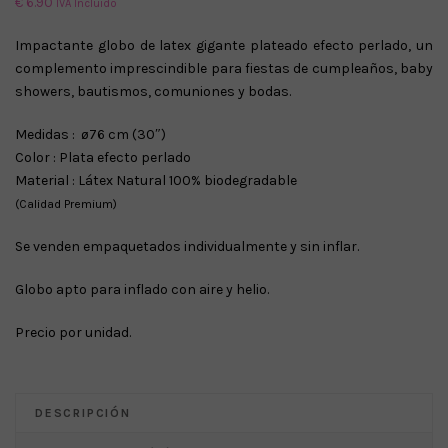
€
6.90
IVA Incluido
Impactante globo de latex gigante plateado efecto perlado, un
complemento imprescindible para fiestas de cumpleaños, baby
showers, bautismos, comuniones y bodas.
Medidas : ø76 cm (30″)
Color : Plata efecto perlado
Material : Látex Natural 100% biodegradable
(Calidad Premium)
Se venden empaquetados individualmente y sin inflar.
Globo apto para inflado con aire y helio.
Precio por unidad.
DESCRIPCIÓN