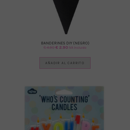
BANDERINES DIY (NEGRO)
El
El
€
4.90
€
2.90
IVA Incluido
precio
precio
original
actual
AÑADIR AL CARRITO
era:
es:
€ 4.90.
€ 2.90.