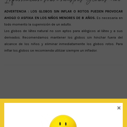
ADVERTENCIA :
LOS GLOBOS SIN INFLAR O ROTOS PUEDEN PROVOCAR
AHOGO O ASFIXIA EN LOS NIÑOS MENORES DE 8 AÑOS.
Es necesaria en
todo momento la supervisión de un adulto.
Los globos de látex natural no son aptos para alérgicos al látex y a sus
derivados. Recomendamos mantener los globos sin hinchar fuera del
alcance de los niños y eliminar inmediatamente los globos rotos. Para
inflar los globos se recomienda utilizar siempre un inflador.
×
PRODUCTOS RELACIONADOS