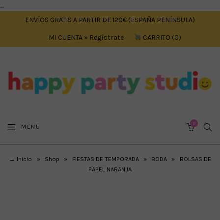
....
ENVÍOS GRATIS A PARTIR DE 120€ (ESPAÑA PENÍNSULA)
MI CUENTA » Regístrate
CARRITO
0
0
SEA
MENU
CART
→ Inicio
»
Shop
»
FIESTAS DE TEMPORADA
»
BODA
»
BOLSAS DE
PAPEL NARANJA