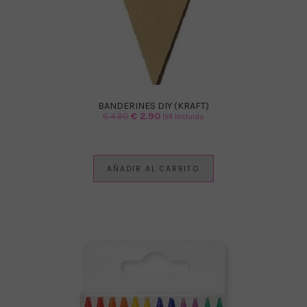
BANDERINES DIY (KRAFT)
El
El
€
4.90
€
2.90
IVA Incluido
precio
precio
original
actual
era:
es:
AÑADIR AL CARRITO
€ 4.90.
€ 2.90.