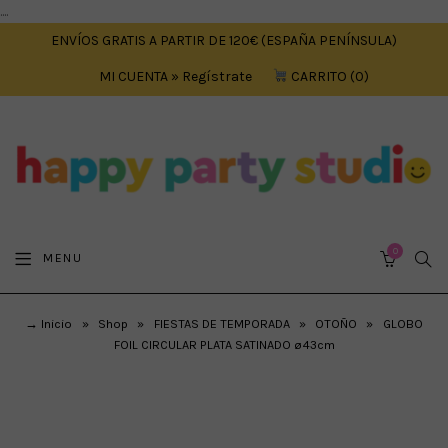
....
ENVÍOS GRATIS A PARTIR DE 120€ (ESPAÑA PENÍNSULA)
MI CUENTA » Regístrate
CARRITO
0
0
SEA
MENU
CART
→ Inicio
»
Shop
»
FIESTAS DE TEMPORADA
»
OTOÑO
»
GLOBO
FOIL CIRCULAR PLATA SATINADO ø43cm