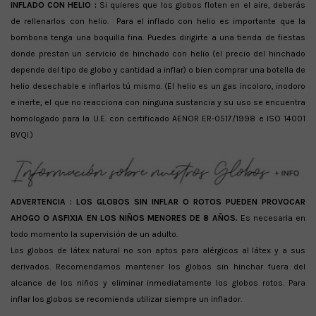
INFLADO CON HELIO :
Si quieres que los globos floten en el aire, deberás
de rellenarlos con helio. Para el inflado con helio es importante que la
bombona tenga una boquilla fina. Puedes dirigirte a una tienda de fiestas
donde prestan un servicio de hinchado con helio (el precio del hinchado
depende del tipo de globo y cantidad a inflar) o bien comprar una botella de
helio desechable e inflarlos tú mismo. (El helio es un gas incoloro, inodoro
e inerte, el que no reacciona con ninguna sustancia y su uso se encuentra
homologado para la U.E. con certificado AENOR ER-0517/1998 e ISO 14001
BVQI.)
ADVERTENCIA :
LOS GLOBOS SIN INFLAR O ROTOS PUEDEN PROVOCAR
AHOGO O ASFIXIA EN LOS NIÑOS MENORES DE 8 AÑOS.
Es necesaria en
todo momento la supervisión de un adulto.
Los globos de látex natural no son aptos para alérgicos al látex y a sus
derivados. Recomendamos mantener los globos sin hinchar fuera del
alcance de los niños y eliminar inmediatamente los globos rotos. Para
inflar los globos se recomienda utilizar siempre un inflador.