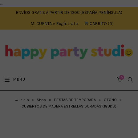
....
ENVÍOS GRATIS A PARTIR DE 120€ (ESPAÑA PENÍNSULA)
MI CUENTA » Regístrate
CARRITO
0
0
SEA
MENU
CART
→ Inicio
»
Shop
»
FIESTAS DE TEMPORADA
»
OTOÑO
»
CUBIERTOS DE MADERA ESTRELLAS DORADAS (18UDS)