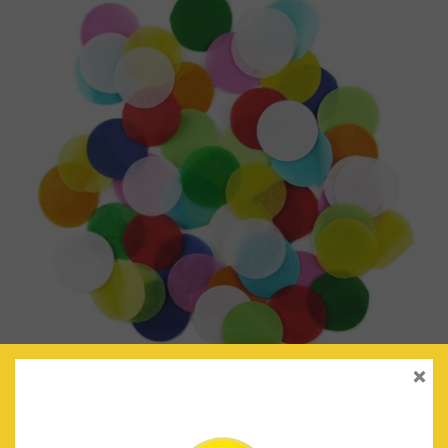
×
CONFETTI MIX: TUTTI FRUTTI
€
3.60
IVA Incluido