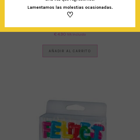
Lamentamos las molestias ocasionadas.
♡
BLONDAS DORADO/BLANCO
€
4.90
IVA Incluido
AÑADIR AL CARRITO