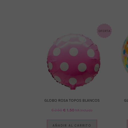
GLOBO ROSA TOPOS BLANCOS
G
El
El
€
2.50
€
1.50
IVA Incluido
precio
precio
original
actual
AÑADIR AL CARRITO