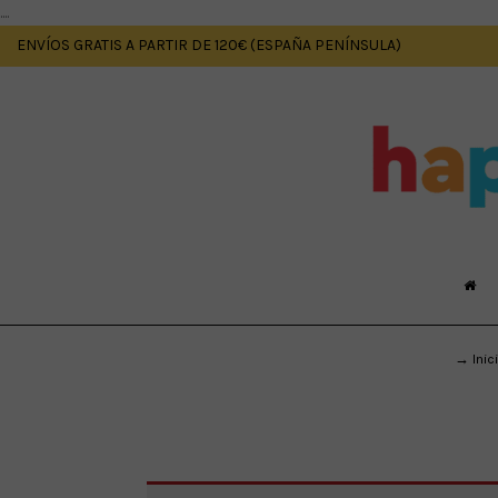
....
ENVÍOS GRATIS A PARTIR DE 120€ (ESPAÑA PENÍNSULA)
→ Inic