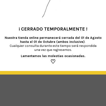
clables.
il’ NO NECESITAN HELIO ya que tienen un sistema AUTO-INFLADO que se activa al a
ra que se infle y expanda. Después de inflado fija el globo a la varilla plástica i
¡ CERRADO TEMPORALMENTE !
•
EN PROVOCAR AHOGO O ASFIXIA EN LOS NIÑOS MENORES DE 8 AÑOS.
Es necesa
Nuestra tienda online permanecerá cerrada del
01 de Agosto
hasta el 01 de Octubre (ambos inclusive)
.
 al látex y a sus derivados. Recomendamos mantener los globos sin hinchar fuer
Cualquier consulta durante este tiempo será respondida
r siempre un inflador.
una vez que regresemos.
Lamentamos las molestias ocasionadas.
♡