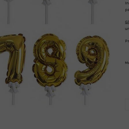
In
pa
Gl
un
Pr
Ma
MI
G
T
N
ca