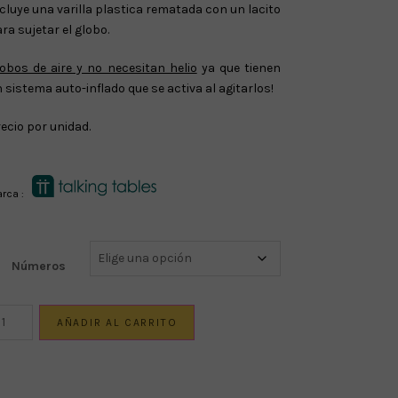
cluye una varilla plastica rematada con un lacito
ra sujetar el globo.
obos de aire y no necesitan helio
ya que tienen
 sistema auto-inflado que se activa al agitarlos!
ecio por unidad.
rca :
Números
NI
AÑADIR AL CARRITO
LOBO
OPPER
ÚMERO
ntidad