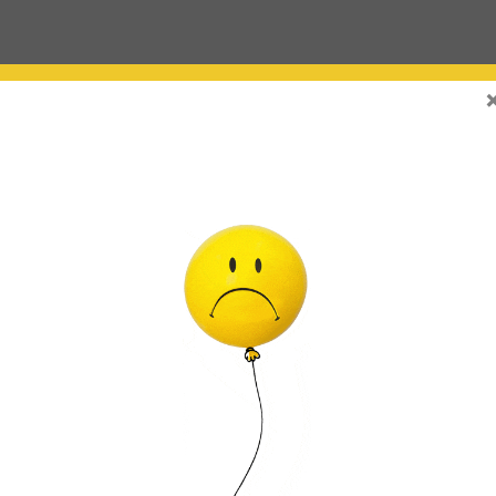
 FORMA DE MINI NUMEROS (13cm x 10cm) : Estos globos ‘foil’ son aptos solame
a válvula estrecha y tienen un mecanismo de cierre automático (auto-sellado). Lo