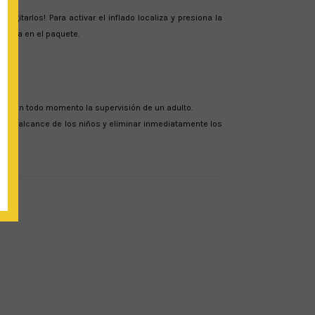
gitarlos! Para activar el inflado localiza y presiona la
ncluída en el paquete.
ria en todo momento la supervisión de un adulto.
a del alcance de los niños y eliminar inmediatamente los