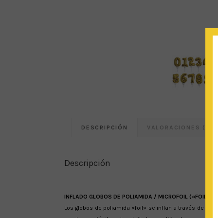
DESCRIPCIÓN
VALORACIONES (0)
Descripción
INFLADO GLOBOS DE POLIAMIDA / MICROFOIL («FOIL») CON
Los globos de poliamida «foil» se inflan a través de un