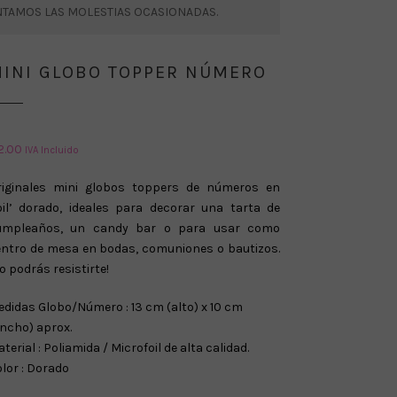
ENTAMOS LAS MOLESTIAS OCASIONADAS.
INI GLOBO TOPPER NÚMERO
2.00
IVA Incluido
riginales mini globos toppers de números en
oil’ dorado, ideales para decorar una tarta de
umpleaños, un candy bar o para usar como
entro de mesa en bodas, comuniones o bautizos.
o podrás resistirte!
didas Globo/Número : 13 cm (alto) x 10 cm
ncho) aprox.
terial : Poliamida / Microfoil de alta calidad.
lor : Dorado