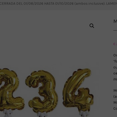
RRADA DEL 01/08/2026 HASTA 01/10/2026 (ambos inclusive). LAM
M
€
O
‘f
c
c
¡N
Me
(a
Ma
Co