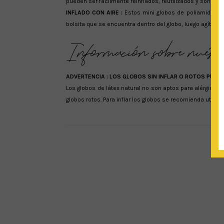
pueden ser fácilmente reinflados, reutilizados y son reci
INFLADO CON AIRE :
Estos mini globos de poliamida ‘fo
bolsita que se encuentra dentro del globo, luego agítalo pa
ADVERTENCIA :
LOS GLOBOS SIN INFLAR O ROTOS PUED
Los globos de látex natural no son aptos para alérgicos
globos rotos. Para inflar los globos se recomienda utiliza