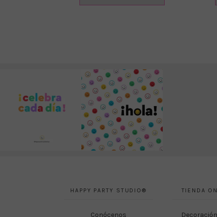
era:
es:
€ 2.50.
€ 1.50.
HAPPY PARTY STUDIO®
TIENDA ON
Conócenos
Decoración