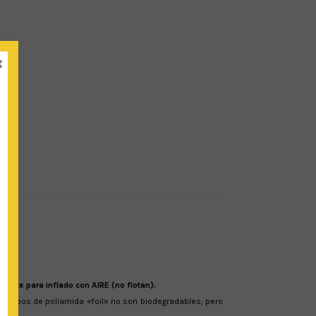
×
nte para inflado con AIRE (no flotan).
s globos de poliamida «foil» no son biodegradables, pero