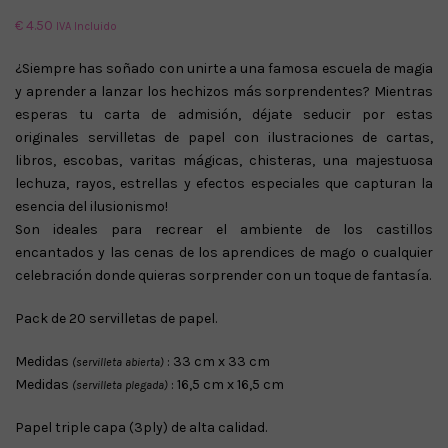
€
4.50
IVA Incluido
¿Siempre has soñado con unirte a una famosa escuela de magia
y aprender a lanzar los hechizos más sorprendentes? Mientras
esperas tu carta de admisión, déjate seducir por estas
originales servilletas de papel con ilustraciones de cartas,
libros, escobas, varitas mágicas, chisteras, una majestuosa
lechuza, rayos, estrellas y efectos especiales que capturan la
esencia del ilusionismo!
Son ideales para recrear el ambiente de los castillos
encantados y las cenas de los aprendices de mago o cualquier
celebración donde quieras sorprender con un toque de fantasía.
Pack de 20 servilletas de papel.
Medidas
: 33 cm x 33 cm
(servilleta abierta)
Medidas
: 16,5 cm x 16,5 cm
(servilleta plegada)
Papel triple capa (3ply) de alta calidad.