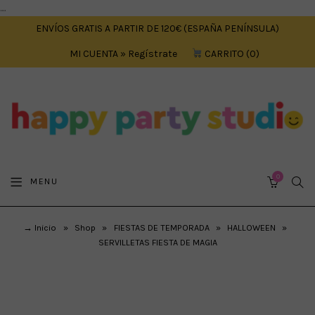
....
ENVÍOS GRATIS A PARTIR DE 120€ (ESPAÑA PENÍNSULA)
MI CUENTA » Regístrate
CARRITO
0
0
SEA
MENU
CART
→ Inicio
»
Shop
»
FIESTAS DE TEMPORADA
»
HALLOWEEN
»
SERVILLETAS FIESTA DE MAGIA