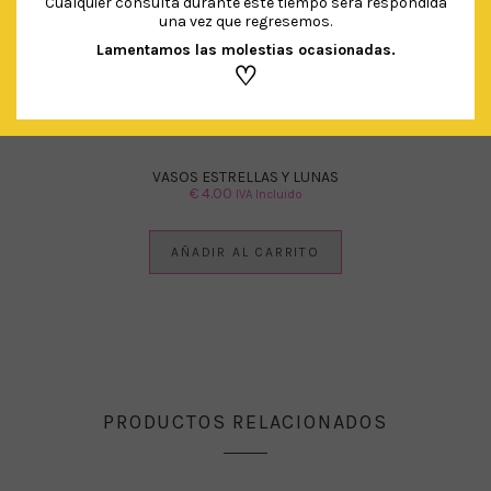
Cualquier consulta durante este tiempo será respondida
una vez que regresemos.
Lamentamos las molestias ocasionadas.
♡
VASOS ESTRELLAS Y LUNAS
€
4.00
IVA Incluido
AÑADIR AL CARRITO
PRODUCTOS RELACIONADOS