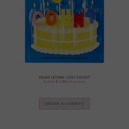
VELAS LETRAS ‘LOST COUNT’
El
El
€
4.90
€
1.90
IVA Incluido
precio
precio
original
actual
era:
es:
AÑADIR AL CARRITO
€ 4.90.
€ 1.90.