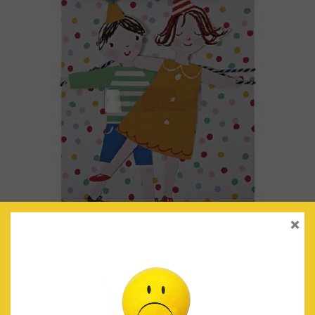
×
GUIRNALDA NIÑOS ‘TOOT SWEET’
€
6.90
IVA Incluido
AÑADIR AL CARRITO