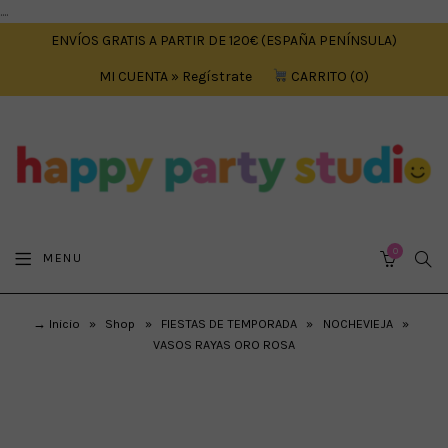
....
ENVÍOS GRATIS A PARTIR DE 120€ (ESPAÑA PENÍNSULA)
MI CUENTA » Regístrate
CARRITO
0
0
SEA
MENU
CART
→ Inicio
»
Shop
»
FIESTAS DE TEMPORADA
»
NOCHEVIEJA
»
VASOS RAYAS ORO ROSA