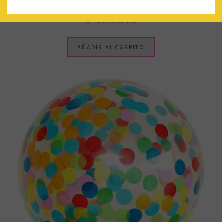
BLONDAS ‘FRILLS & FROSTING’
€
4.00
IVA Incluido
AÑADIR AL CARRITO