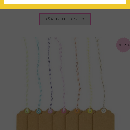
€
4.50
IVA Incluido
AÑADIR AL CARRITO