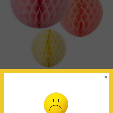
×
BOLAS NIDO DE ABEJA SORBET
€
7.90
IVA Incluido
AÑADIR AL CARRITO