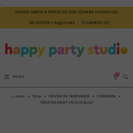
....
ENVÍOS GRATIS A PARTIR DE 120€ (ESPAÑA PENÍNSULA)
MI CUENTA » Regístrate
CARRITO
0
0
SEA
MENU
CART
→ Inicio
»
Shop
»
FIESTAS DE TEMPORADA
»
COMUNIÓN
»
TARJETAS KRAFT (10,5×14,8cm)