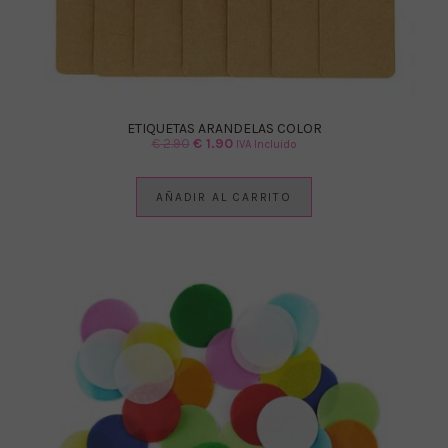
ETIQUETAS ARANDELAS COLOR
El
El
€
2.90
€
1.90
IVA Incluido
precio
precio
original
actual
AÑADIR AL CARRITO
era:
es:
€ 2.90.
€ 1.90.