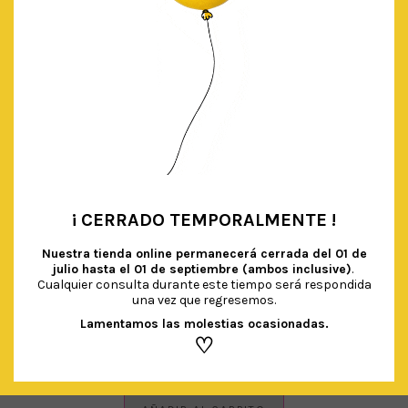
¡ CERRADO TEMPORALMENTE !
•
Nuestra tienda online permanecerá cerrada del
01 de
julio hasta el 01 de septiembre (ambos inclusive)
.
Cualquier consulta durante este tiempo será respondida
una vez que regresemos.
Lamentamos las molestias ocasionadas.
♡
CUBIERTOS PURPURINA DORADO
€
4.90
IVA Incluido