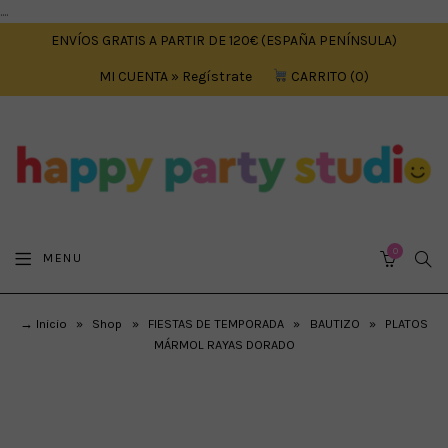
....
ENVÍOS GRATIS A PARTIR DE 120€ (ESPAÑA PENÍNSULA)
MI CUENTA » Regístrate
CARRITO
0
0
SEA
MENU
CART
→ Inicio
»
Shop
»
FIESTAS DE TEMPORADA
»
BAUTIZO
»
PLATOS
MÁRMOL RAYAS DORADO