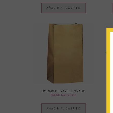
AÑADIR AL CARRITO
BOLSAS DE PAPEL DORADO
GU
€
4.50
IVA Incluido
AÑADIR AL CARRITO