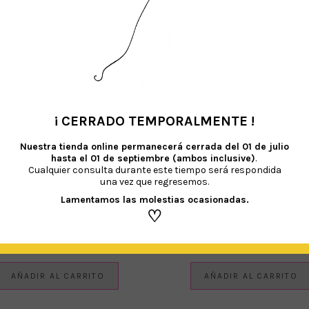
¡ CERRADO TEMPORALMENTE !
•
Nuestra tienda online permanecerá cerrada del
01 de julio
hasta el 01 de septiembre (ambos inclusive)
.
Cualquier consulta durante este tiempo será respondida
una vez que regresemos.
Lamentamos las molestias ocasionadas.
♡
VASOS ECO KRAFT
BOTELLITAS DE PLÁSTICO
€
2.40
€
0.90
IVA Incluido
IVA Incluido
AÑADIR AL CARRITO
AÑADIR AL CARRITO