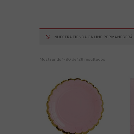
NUESTRA TIENDA ONLINE PERMANECERÁ CE
Ordenado
Mostrando 1–80 de 126 resultados
por
los
últimos