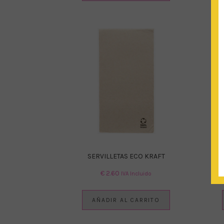
SERVILLETAS ECO KRAFT
€
2.60
IVA Incluido
AÑADIR AL CARRITO