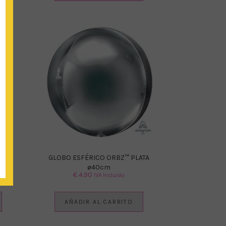
GLOBO ESFÉRICO ORBZ™ PLATA
ø40cm
€
4.90
IVA Incluido
AÑADIR AL CARRITO