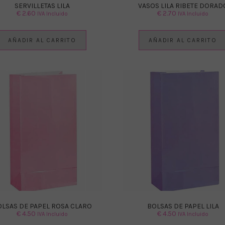
SERVILLETAS LILA
VASOS LILA RIBETE DORAD
€
2.60
€
2.70
IVA Incluido
IVA Incluido
AÑADIR AL CARRITO
AÑADIR AL CARRITO
OLSAS DE PAPEL ROSA CLARO
BOLSAS DE PAPEL LILA
€
4.50
€
4.50
IVA Incluido
IVA Incluido