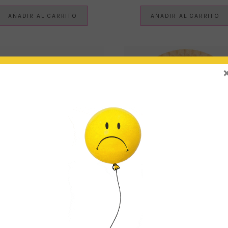
AÑADIR AL CARRITO
AÑADIR AL CARRITO
IRNALDA LETRAS MULTICOLOR
PLATOS ECO KRAFT Ø23c
€
10.90
€
2.20
IVA Incluido
IVA Incluido
AÑADIR AL CARRITO
AÑADIR AL CARRITO