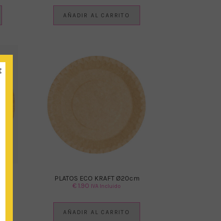
AÑADIR AL CARRITO
×
m
PLATOS ECO KRAFT Ø20cm
€
1.90
IVA Incluido
AÑADIR AL CARRITO