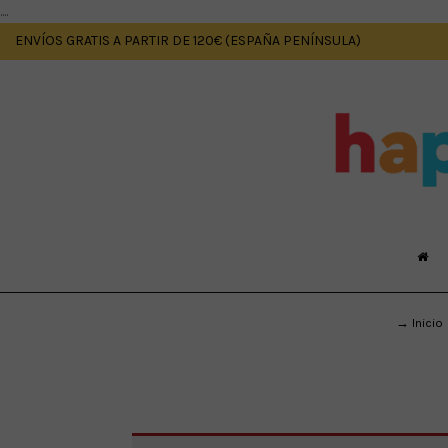
....
ENVÍOS GRATIS A PARTIR DE 120€ (ESPAÑA PENÍNSULA)
→ Inicio