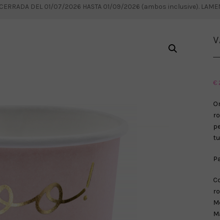
RRADA DEL 01/07/2026 HASTA 01/09/2026 (ambos inclusive). LAM
V
€
Or
r
pe
tu
Pa
Co
ro
Me
Ma