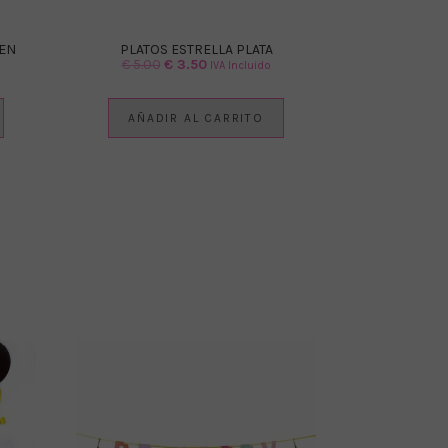
EN
PLATOS ESTRELLA PLATA
El
El
€
5.00
€
3.50
IVA Incluido
precio
precio
original
actual
AÑADIR AL CARRITO
era:
es:
€ 5.00.
€ 3.50.