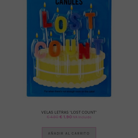
VELAS LETRAS ‘LOST COUNT’
El
El
€
4.90
€
1.90
IVA Incluido
precio
precio
original
actual
AÑADIR AL CARRITO
era:
es: