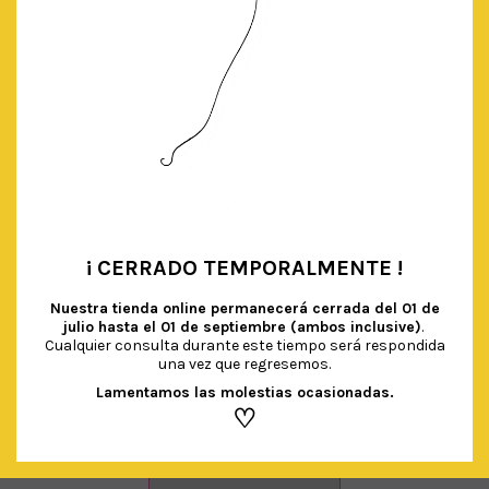
¡ CERRADO TEMPORALMENTE !
•
Nuestra tienda online permanecerá cerrada del
01 de
julio hasta el 01 de septiembre (ambos inclusive)
.
Cualquier consulta durante este tiempo será respondida
una vez que regresemos.
Lamentamos las molestias ocasionadas.
♡
BOLSAS PLÁSTICO TELA ARAÑA
€
2.20
IVA Incluido