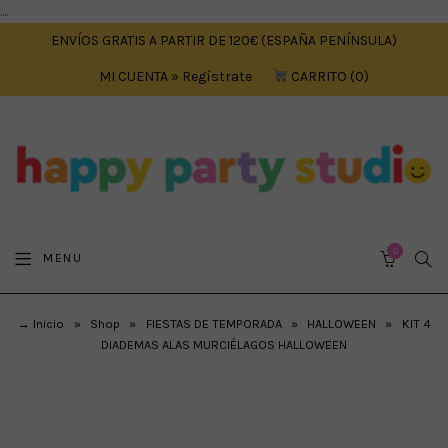
....
ENVÍOS GRATIS A PARTIR DE 120€ (ESPAÑA PENÍNSULA)
MI CUENTA » Regístrate
CARRITO
0
0
SEA
MENU
CART
→ Inicio
»
Shop
»
FIESTAS DE TEMPORADA
»
HALLOWEEN
»
KIT 4
DIADEMAS ALAS MURCIÉLAGOS HALLOWEEN