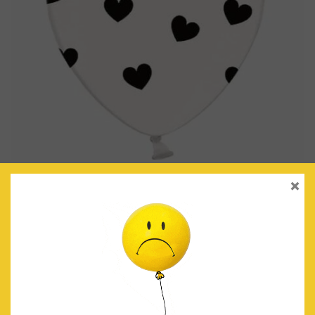
×
GLOBOS TRANSPARENTES ‘♡’ NEGRO
€
3.50
IVA Incluido
AÑADIR AL CARRITO