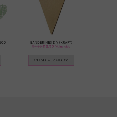
NCO
BANDERINES DIY (KRAFT)
El
El
€
4.90
€
2.90
IVA Incluido
precio
precio
original
actual
AÑADIR AL CARRITO
era:
es:
€ 4.90.
€ 2.90.