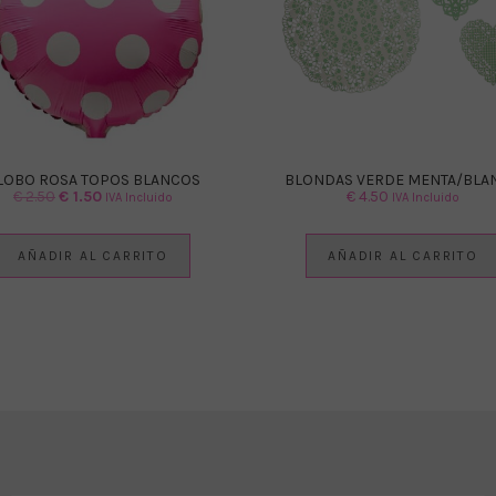
LOBO ROSA TOPOS BLANCOS
BLONDAS VERDE MENTA/BLA
El
El
€
2.50
€
1.50
€
4.50
IVA Incluido
IVA Incluido
precio
precio
original
actual
AÑADIR AL CARRITO
AÑADIR AL CARRITO
era:
es:
€ 2.50.
€ 1.50.