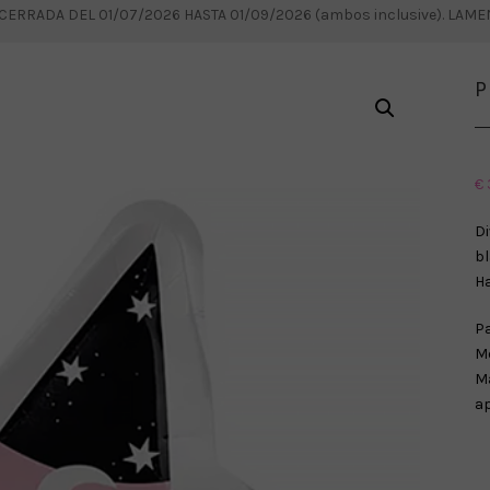
RRADA DEL 01/07/2026 HASTA 01/09/2026 (ambos inclusive). LAM
P
€
D
bl
Ha
Pa
Me
M
ap