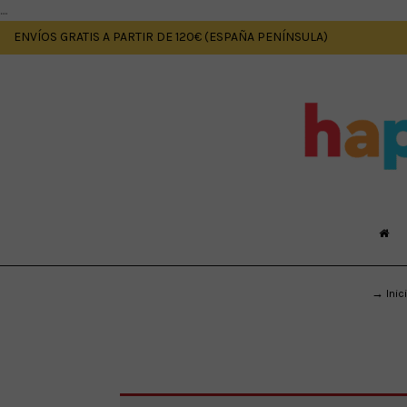
....
ENVÍOS GRATIS A PARTIR DE 120€ (ESPAÑA PENÍNSULA)
→ Inic