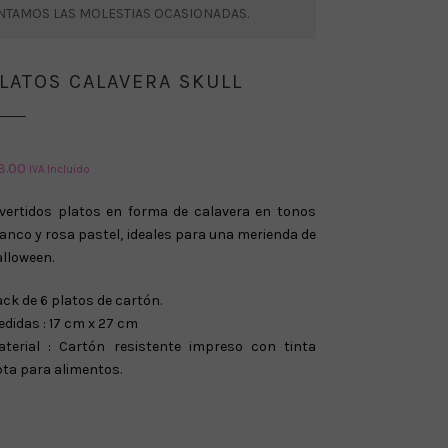
ENTAMOS LAS MOLESTIAS OCASIONADAS.
LATOS CALAVERA SKULL
3.00
IVA Incluido
ivertidos platos en forma de calavera en tonos
anco y rosa pastel, ideales para una
merienda de
lloween.
ck de 6 platos de cartón.
didas : 17 cm x 27 cm
aterial : Cartón resistente impreso con
tinta
ta para alimentos.