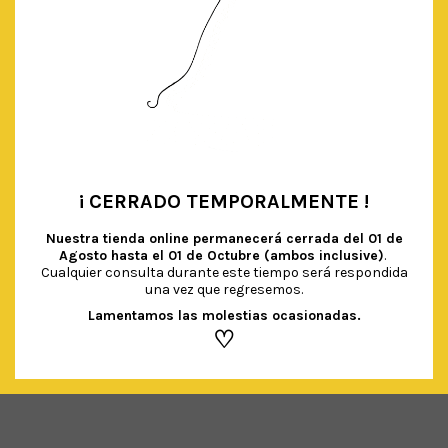
¡ CERRADO TEMPORALMENTE !
•
Nuestra tienda online permanecerá cerrada del
01 de
Agosto hasta el 01 de Octubre (ambos inclusive)
.
Cualquier consulta durante este tiempo será respondida
una vez que regresemos.
CONFETTI MIX: COSMIC MOON
Lamentamos las molestias ocasionadas.
€
4.50
IVA Incluido
♡
AÑADIR AL CARRITO