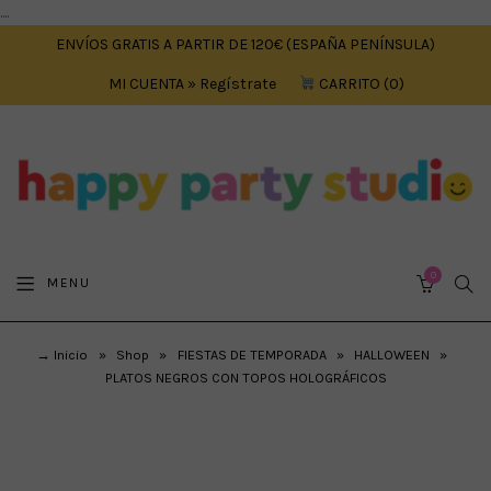
....
ENVÍOS GRATIS A PARTIR DE 120€ (ESPAÑA PENÍNSULA)
MI CUENTA » Regístrate
CARRITO
0
0
SEA
MENU
CART
→ Inicio
»
Shop
»
FIESTAS DE TEMPORADA
»
HALLOWEEN
»
PLATOS NEGROS CON TOPOS HOLOGRÁFICOS