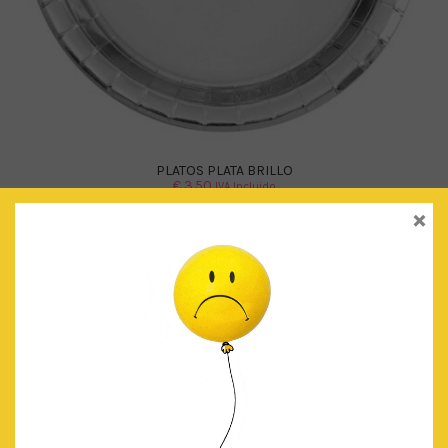
PLATOS PLATA BRILLO
€
3.50
IVA Incluido
×
AÑADIR AL CARRITO