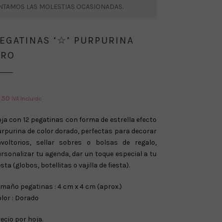
ENTAMOS LAS MOLESTIAS OCASIONADAS.
EGATINAS ‘☆’ PURPURINA
ORO
1.50
IVA Incluido
ja con 12 pegatinas con forma de estrella efecto
rpurina de color dorado, perfectas para decorar
nvoltorios, sellar sobres o bolsas de regalo,
rsonalizar tu agenda, dar un toque especial a tu
esta (globos, botellitas o vajilla de fiesta).
maño pegatinas : 4 cm x 4 cm (aprox.)
lor : Dorado
ecio por hoja.