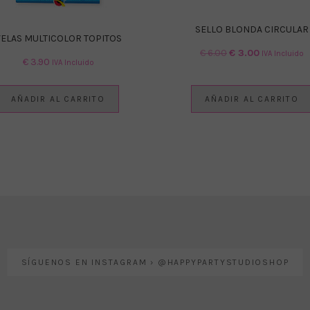
SELLO BLONDA CIRCULAR
VELAS MULTICOLOR TOPITOS
El
El
€
6.00
€
3.00
IVA Incluido
€
3.90
IVA Incluido
precio
precio
original
actual
era:
es:
AÑADIR AL CARRITO
AÑADIR AL CARRITO
€ 6.00.
€ 3.00.
SÍGUENOS EN INSTAGRAM › @HAPPYPARTYSTUDIOSHOP