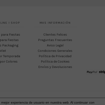
LINE I SHOP
MAS INFORMACIÓN
 para Fiestas
Clientes Felices
para Fiestas
Preguntas Frecuentes
s Packaging
Aviso Legal
tlet
Condiciones Generales
or Temporada
Política de Privacidad
por Colores
Política de Cookies
Envíos y Devoluciones
Happy Party Studio® 2023-2026 I © Todos los derechos reservados.
a mejor experiencia
de usuario
en nuestra web. Al continuar con