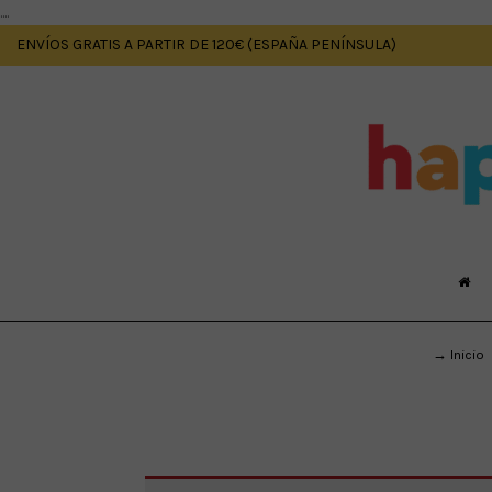
....
ENVÍOS GRATIS A PARTIR DE 120€ (ESPAÑA PENÍNSULA)
→ Inicio