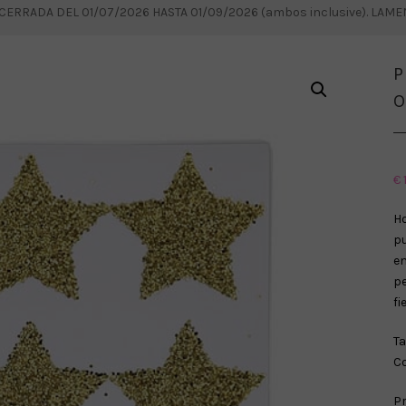
RRADA DEL 01/07/2026 HASTA 01/09/2026 (ambos inclusive). LAM
P
€
Ho
pu
e
pe
fi
Ta
Co
Pr