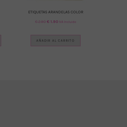
ETIQUETAS ARANDELAS COLOR
El
El
€
2.90
€
1.90
IVA Incluido
precio
precio
original
actual
era:
es:
AÑADIR AL CARRITO
€ 2.90.
€ 1.90.