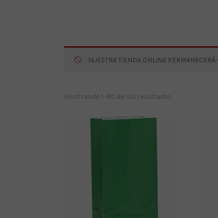
NUESTRA TIENDA ONLINE PERMANECERÁ CE
Ordenado
Mostrando 1–80 de 120 resultados
por
los
últimos