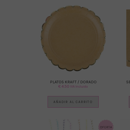
PLATOS KRAFT / DORADO
S
€
4.50
IVA Incluido
AÑADIR AL CARRITO