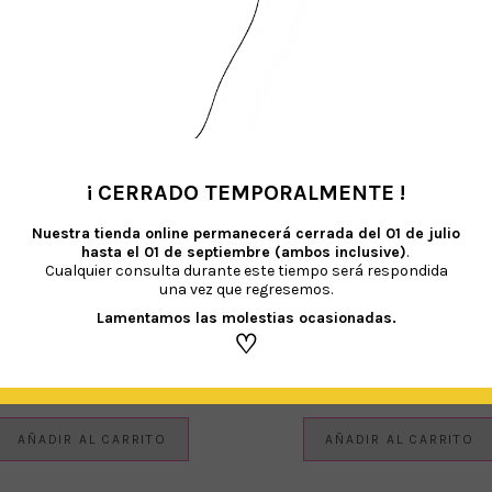
AÑADIR AL CARRITO
AÑADIR AL CARRITO
¡ CERRADO TEMPORALMENTE !
•
Nuestra tienda online permanecerá cerrada del
01 de julio
hasta el 01 de septiembre (ambos inclusive)
.
Cualquier consulta durante este tiempo será respondida
una vez que regresemos.
Lamentamos las molestias ocasionadas.
♡
RVILLETAS RENO DE NAVIDAD
VASOS PAPÁ NOEL Y RENO
€
4.20
€
6.00
IVA Incluido
IVA Incluido
AÑADIR AL CARRITO
AÑADIR AL CARRITO