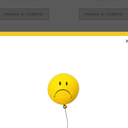
AÑADIR AL CARRITO
AÑADIR AL CARRITO
RVILLETAS ÁRBOL DE NAVIDAD
VASOS CONFETTI DORADO
€
4.00
€
5.50
IVA Incluido
IVA Incluido