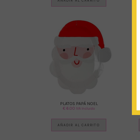
AÑADIR AL CARRITO
PLATOS PAPÁ NOEL
SE
€
6.00
IVA Incluido
AÑADIR AL CARRITO