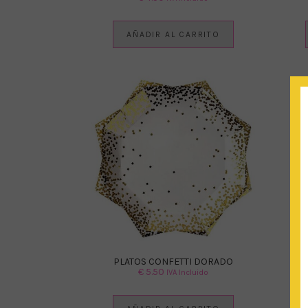
AÑADIR AL CARRITO
PLATOS CONFETTI DORADO
SE
€
5.50
IVA Incluido