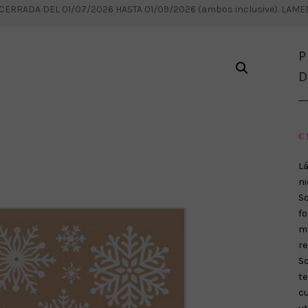
RRADA DEL 01/07/2026 HASTA 01/09/2026 (ambos inclusive). LAM
P
D
€
L
n
S
fo
mu
re
S
t
c