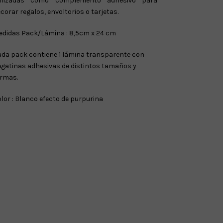
tilizadas como complemento adhesivo para
corar regalos, envoltorios o tarjetas.
edidas Pack/Lámina : 8,5cm x 24 cm
da pack contiene 1 lámina transparente con
gatinas adhesivas de distintos tamaños y
ormas.
lor : Blanco efecto de purpurina