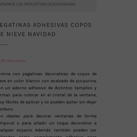
ENTAMOS LAS MOLESTIAS OCASIONADAS.
EGATINAS ADHESIVAS COPOS
E NIEVE NAVIDAD
1.90
IVA Incluido
ámina con pegatinas decorativas de copos de
ieve en color blanco con acabado de purpurina.
on un adorno adhesivo de distintos tamaños y
rmas para colocar en el cristal de la ventana,
y fáciles de aplicar y se pueden quitar sin dejar
siduos.
on ideales para decorar ventanas de forma
emporal o para añadir un toque decorativo a
ualquier espacio. Además también pueden ser