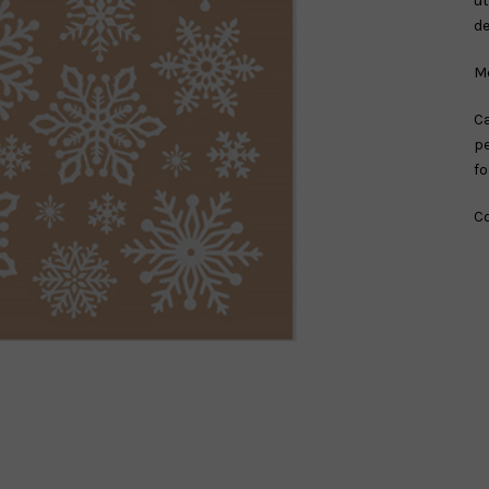
u
de
M
Ca
pe
f
Co