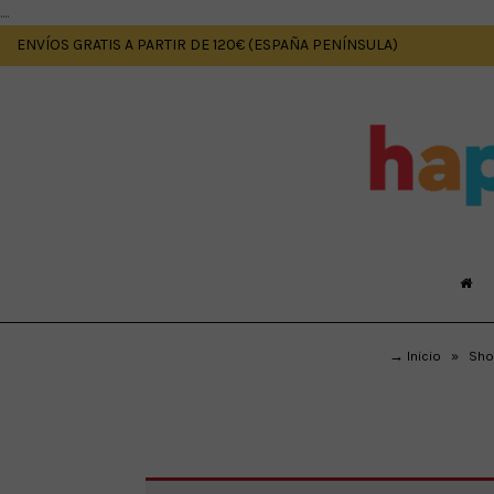
....
ENVÍOS GRATIS A PARTIR DE 120€ (ESPAÑA PENÍNSULA)
→ Inicio
»
Sho