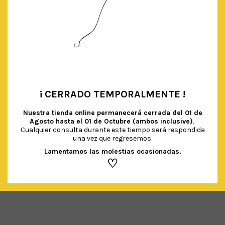
¡ CERRADO TEMPORALMENTE !
•
Nuestra tienda online permanecerá cerrada del
01 de
Agosto hasta el 01 de Octubre (ambos inclusive)
.
Cualquier consulta durante este tiempo será respondida
PLATOS ORO BRILLO
una vez que regresemos.
€
3.50
IVA Incluido
Lamentamos las molestias ocasionadas.
♡
AÑADIR AL CARRITO