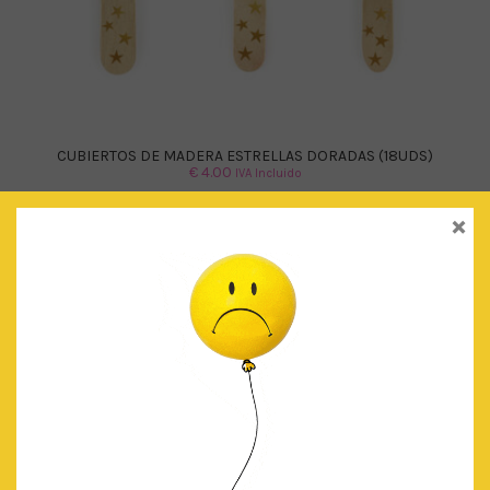
CUBIERTOS DE MADERA ESTRELLAS DORADAS (18UDS)
€
4.00
IVA Incluido
×
AÑADIR AL CARRITO