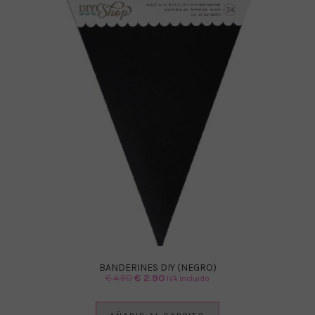
BANDERINES DIY (NEGRO)
El
El
€
4.90
€
2.90
IVA Incluido
precio
precio
original
actual