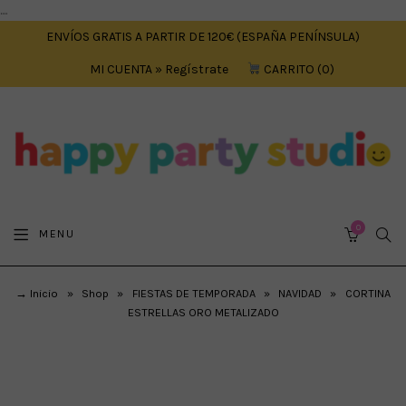
....
ENVÍOS GRATIS A PARTIR DE 120€ (ESPAÑA PENÍNSULA)
MI CUENTA » Regístrate
CARRITO
0
0
SEA
MENU
CART
→ Inicio
»
Shop
»
FIESTAS DE TEMPORADA
»
NAVIDAD
»
CORTINA
ESTRELLAS ORO METALIZADO