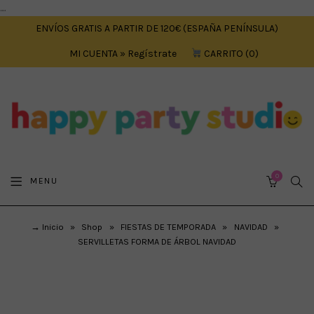
....
ENVÍOS GRATIS A PARTIR DE 120€ (ESPAÑA PENÍNSULA)
MI CUENTA » Regístrate
CARRITO
0
0
SEA
MENU
CART
→ Inicio
»
Shop
»
FIESTAS DE TEMPORADA
»
NAVIDAD
»
SERVILLETAS FORMA DE ÁRBOL NAVIDAD