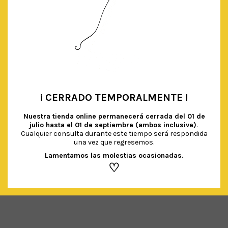
¡ CERRADO TEMPORALMENTE !
•
Nuestra tienda online permanecerá cerrada del
01 de
julio hasta el 01 de septiembre (ambos inclusive)
.
Cualquier consulta durante este tiempo será respondida
una vez que regresemos.
GLOBO XL RELLENO CONFETTI DORADO
€
5.90
IVA Incluido
Lamentamos las molestias ocasionadas.
♡
AÑADIR AL CARRITO