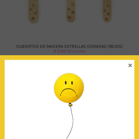
CUBIERTOS DE MADERA ESTRELLAS DORADAS (18UDS)
€
4.00
IVA Incluido
×
AÑADIR AL CARRITO