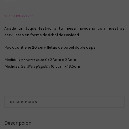
€
2.50
IVA Incluido
Añade un toque festivo a tu mesa navideña con nuestras
servilletas en forma de árbol de Navidad.
Pack contiene 20 servilletas de papel doble capa.
Medidas
: 33cm x 33cm
(servilleta abierta)
Medidas
: 16,5cm x 16,5cm
(servilleta plegada)
DESCRIPCIÓN
Descripción