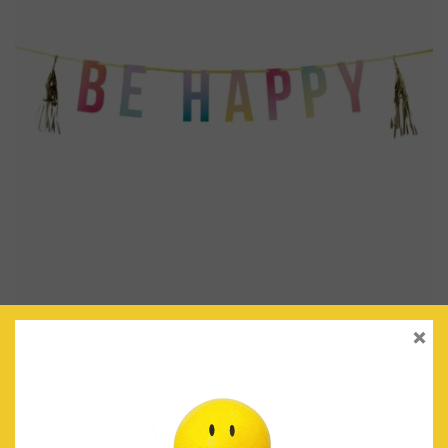
×
GUIRNALDA ‘BE HAPPY’
€
6.90
IVA Incluido
AÑADIR AL CARRITO