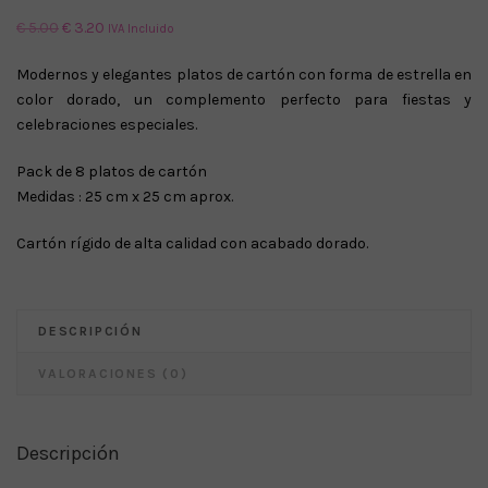
El
El
€
5.00
€
3.20
IVA Incluido
precio
precio
Modernos y elegantes platos de cartón con forma de estrella en
original
actual
color dorado, un complemento perfecto para fiestas y
era:
es:
celebraciones especiales.
€ 5.00.
€ 3.20.
Pack de 8 platos de cartón
Medidas : 25 cm x 25 cm aprox.
Cartón rígido de alta calidad con acabado dorado.
DESCRIPCIÓN
VALORACIONES (0)
Descripción