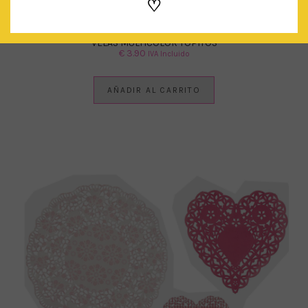
♡
VELAS MULTICOLOR TOPITOS
€
3.90
IVA Incluido
AÑADIR AL CARRITO