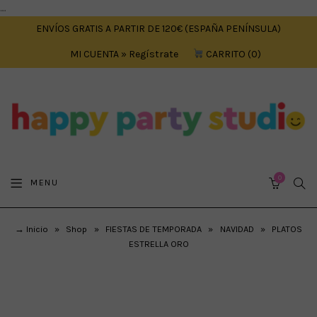
....
ENVÍOS GRATIS A PARTIR DE 120€ (ESPAÑA PENÍNSULA)
MI CUENTA » Regístrate
CARRITO
0
0
SEA
MENU
CART
→ Inicio
»
Shop
»
FIESTAS DE TEMPORADA
»
NAVIDAD
»
PLATOS
ESTRELLA ORO