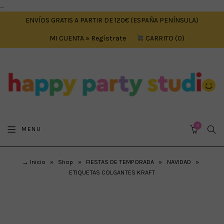
....
ENVÍOS GRATIS A PARTIR DE 120€ (ESPAÑA PENÍNSULA)
MI CUENTA » Regístrate
CARRITO
0
0
SEA
MENU
CART
→ Inicio
»
Shop
»
FIESTAS DE TEMPORADA
»
NAVIDAD
»
ETIQUETAS COLGANTES KRAFT