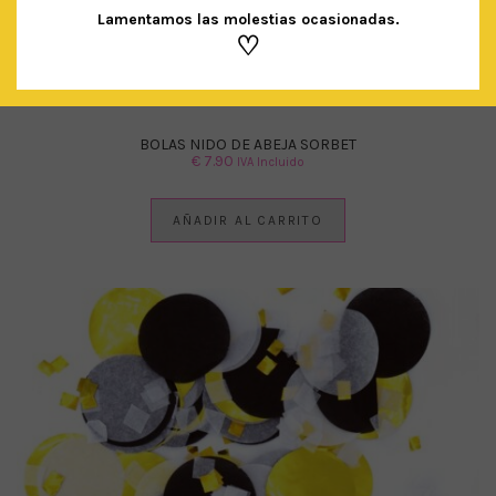
Lamentamos las molestias ocasionadas.
♡
BOLAS NIDO DE ABEJA SORBET
€
7.90
IVA Incluido
AÑADIR AL CARRITO