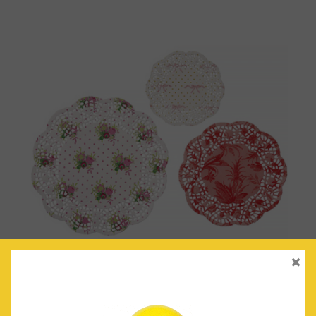
×
BLONDAS ‘FRILLS & FROSTING’