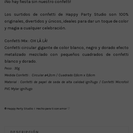
¡No hay fiesta sin nuestro confetti!
Los surtidos de confetti de Happy Party Studio son 100%
originales, divertidos y únicos, ideales para dar un toque de color
y magia a cualquier celebración.
Confetti Mix : OH LÀ LÀ!
Confetti circular gigante de color blanco, negro y dorado efecto
metalizado mezclado con pequeños cuadrados de confetti
blanco y dorado.
Peso : 30g
Medida Confetti : Circular ø4,2cm / Cuadrado 0,6cm x 0,6cm
Material : Confetti de papel de seda de alta calidad ignífugo / Confetti Microfoil
PVC Mylar ignífugo
® Happy Party Studio I Hecho para ti con amor ♡
DESCRIPCIÓN