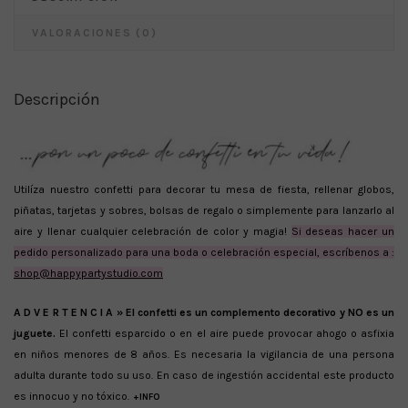
VALORACIONES (0)
Descripción
Utilíza nuestro confetti para decorar tu mesa de fiesta, rellenar globos,
piñatas, tarjetas y sobres, bolsas de regalo o simplemente para lanzarlo al
aire y llenar cualquier celebración de color y magia!
Si deseas hacer un
pedido personalizado para una boda o celebración especial, escríbenos a :
shop@happypartystudio.com
A D V E R T E N C I A »
El confetti es un complemento decorativo y NO es un
juguete.
El confetti esparcido o en el aire puede provocar ahogo o asfixia
en niños menores de 8 años. Es necesaria la vigilancia de una persona
adulta durante todo su uso. En caso de ingestión accidental este producto
es innocuo y no tóxico.
+INFO