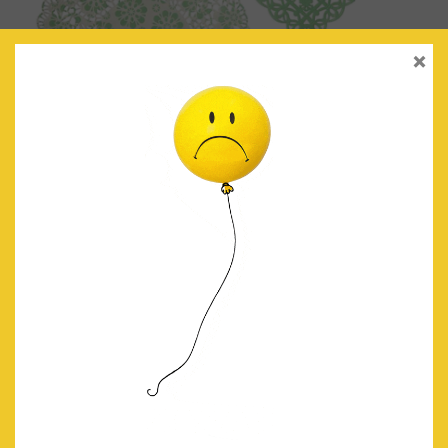
×
BLONDAS VERDE MENTA/BLANCO
€
4.50
IVA Incluido
AÑADIR AL CARRITO