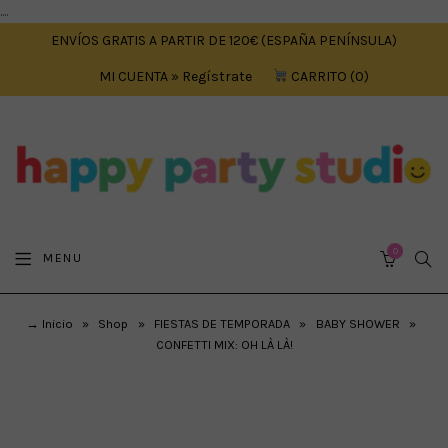
....
ENVÍOS GRATIS A PARTIR DE 120€ (ESPAÑA PENÍNSULA)
MI CUENTA » Regístrate
CARRITO
0
0
SEA
MENU
CART
→ Inicio
»
Shop
»
FIESTAS DE TEMPORADA
»
BABY SHOWER
»
CONFETTI MIX: OH LÀ LÀ!